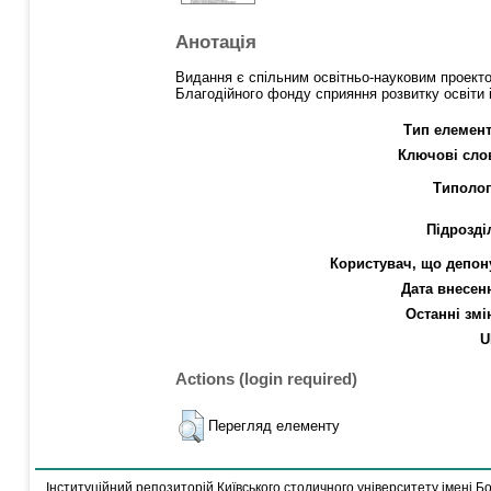
Анотація
Видання є спільним освітньо-науковим проекто
Благодійного фонду сприяння розвитку освіти 
Тип елемент
Ключові сло
Типолог
Підрозді
Користувач, що депон
Дата внесен
Останні змі
U
Actions (login required)
Перегляд елементу
Інституційний репозиторій Київського столичного університету імені Б