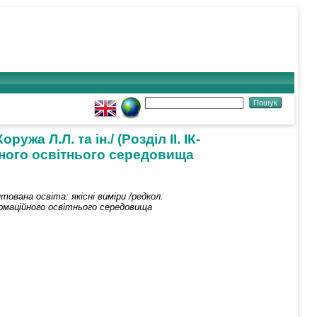
жа Л.Л. та ін./ (Розділ ІІ. ІК-
йного освітнього середовища
ована освіта: якісні виміри /редкол.
формаційного освітнього середовища