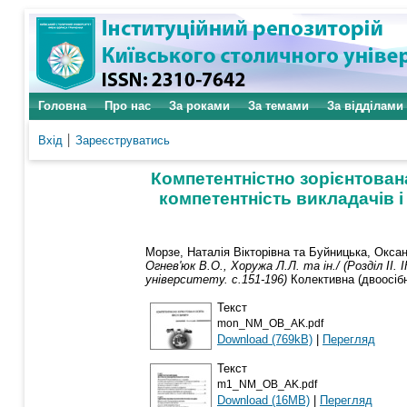
Головна
Про нас
За роками
За темами
За відділами
Вхід
Зареєструватись
Компетентністно зорієнтована о
компетентність викладачів 
Морзе, Наталія Вікторівна
та
Буйницька, Оксан
Огнев'юк В.О., Хоружа Л.Л. та ін./ (Розділ І
університету. с.151-196)
Колективна (двоосібна
Текст
mon_NM_OB_AK.pdf
Download (769kB)
|
Перегляд
Текст
m1_NM_OB_AK.pdf
Download (16MB)
|
Перегляд