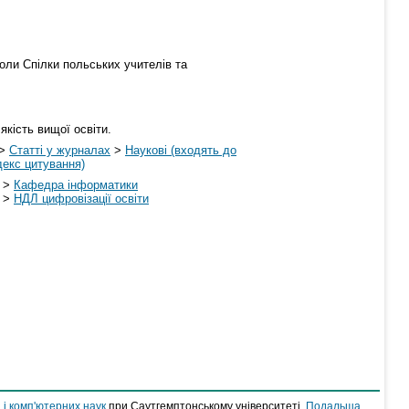
коли Спілки польських учителів та
якість вищої освіти.
>
Статті у журналах
>
Наукові (входять до
декс цитування)
>
Кафедра інформатики
>
НДЛ цифровізації освіти
 і комп'ютерних наук
при Саутгемптонському університеті.
Подальша