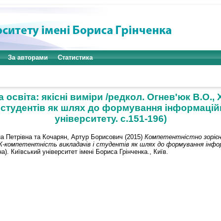
За авторами
Статистика
світа: якісні виміри /редкол. Огнев'юк В.О., Хору
і студентів як шлях до формування інформаці
університету. с.151-196)
а Петрівна
та
Кочарян, Артур Борисович
(2015)
Компетентністно зорієнт
І. ІК-компетентність викладачів і студентів як шлях до формування ін
). Київський університет імені Бориса Грінченка., Київ.