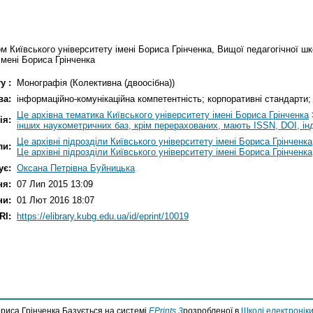
м Київського університету імені Бориса Грінченка, Вищої педагогічної ш
імені Бориса Грінченка
у :
Монографія (Колективна (двоосібна))
ва:
інформаційно-комунікаційна компетентність; корпоративні стандарти; 
Це архівна тематика Київського університету імені Бориса Грінченка
ія:
інших наукометричних баз, крім перерахованих, мають ISSN, DOI, ін
Це архівні підрозділи Київського університету імені Бориса Грінченка
ли:
Це архівні підрозділи Київського університету імені Бориса Грінченка
ує:
Оксана Петрівна Буйницька
ня:
07 Лип 2015 13:09
ни:
01 Лют 2016 18:07
RI:
https://elibrary.kubg.edu.ua/id/eprint/10019
ориса Грінченка Базується на системі
EPrints 3
розробленої в
Школі електроніки