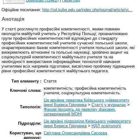
Download (314kB)
|
Перегляд
Офіційне посилання:
http://od.kubg.edu.ua/index.php/journal/article/vi...
Анотація
У статті розглянуто професійні компетентності, якими повинен
оволодіти майбутній учитель у Республіці Польщі; проаналізовано
групи професійних компетентностей відповідно до стандарту
професійних компетентностей учителів сучасної польської школи;
охарактеризовано базові компетентності учителя польської школи, які
виокремлюють вітчизняні та польські науковці; зроблено акцент на
соціокультурній компетентності майбутнього учителя та на
необхідності використання інформаційних технологій навчання
учителями всіх напрямів підготовки; висвітлено проблему підвищення
рівня професійної компетентності майбутнього педагога.
Тип елементу :
Стаття
компетентність; професійна компетентність
Ключові слова:
учителя; соціокультурна компетентність.
Це архівна тематика Київського університету
імені Бориса Грінченка
>
Статті у журналах
>
Типологія:
Фахові (входять до переліку фахових,
затверджений МОН)
Це архівні підрозділи Київського університету
Підрозділи:
імені Бориса Грінченка
>
НДЛ освітології
Користувач, що
Світлана Олександрівна Сисоєва
депонує: