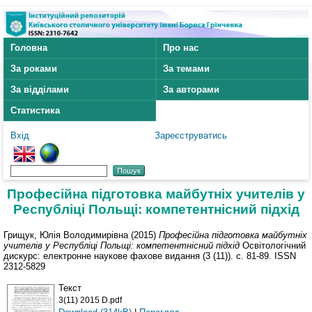
Головна
Про нас
За роками
За темами
За відділами
За авторами
Статистика
Вхід
Зареєструватись
Професійна підготовка майбутніх учителів у
Республіці Польщі: компетентнісний підхід
Грищук, Юлія Володимирівна
(2015)
Професійна підготовка майбутніх
учителів у Республіці Польщі: компетентнісний підхід
Освітологічний
дискурс: електронне наукове фахове видання (3 (11)). с. 81-89. ISSN
2312-5829
Текст
3(11) 2015 D.pdf