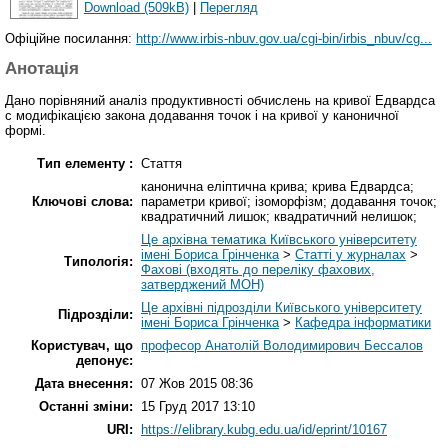
Download (509kB)
|
Перегляд
Офіційне посилання:
http://www.irbis-nbuv.gov.ua/cgi-bin/irbis_nbuv/cg...
Анотація
Данo порівняний аналіз продуктивності обчислень на кривої Едвардса
с модифікацією закона додавання точок і на кривої у каноничної
формі.
Тип елементу :
Стаття
канонична еліптична крива; крива Едвардса;
Ключові слова:
параметри кривої; ізоморфізм; додавання точок;
квадратичний лишок; квадратичний нелишок;
Це архівна тематика Київського університету
імені Бориса Грінченка
>
Статті у журналах
>
Типологія:
Фахові (входять до переліку фахових,
затверджений МОН)
Це архівні підрозділи Київського університету
Підрозділи:
імені Бориса Грінченка
>
Кафедра інформатики
Користувач, що
професор Анатолій Володимирович Бессалов
депонує:
Дата внесення:
07 Жов 2015 08:36
Останні зміни:
15 Груд 2017 13:10
URI:
https://elibrary.kubg.edu.ua/id/eprint/10167