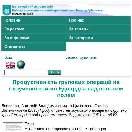
Головна
Про нас
За роками
За темами
За відділами
За авторами
Статистика
Вхід
Зареєструватись
Продуктивність групових операцій на
скрученої кривої Едвардса над простим
полем
Бессалов, Анатолій Володимирович
та
Цыганкова, Оксана
Валентиновна
(2015)
Продуктивність групових операцій на скрученої
кривої Едвардса над простим полем
Радіотехніка (181). с. 58-63.
Текст
A_Bessalov_O_Tsygankova_RT181_IS_NTUU.pdf