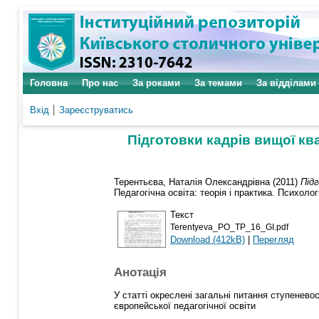
Головна
Про нас
За роками
За темами
За відділами
Вхід
Зареєструватись
Підготовки кадрів вищої ква
Терентьєва, Наталія Олександрівна
(2011)
Підг
Педагогічна освіта: теорія і практика. Психологі
Текст
Terentyeva_PO_TP_16_GI.pdf
Download (412kB)
|
Перегляд
Анотація
У статті окреслені загальні питання ступенево
європейської педагогічної освіти