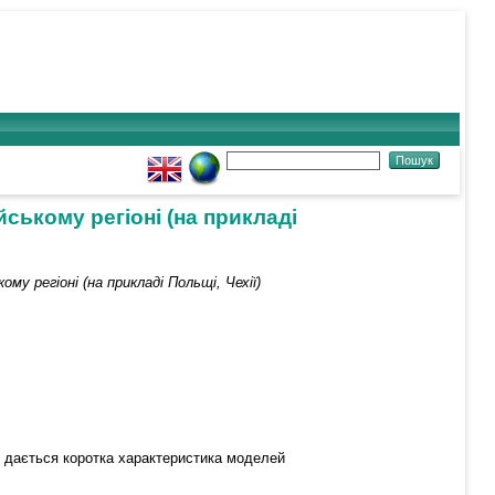
йському регіоні (на прикладі
му регіоні (на прикладі Польщі, Чехії)
ії, дається коротка характеристика моделей