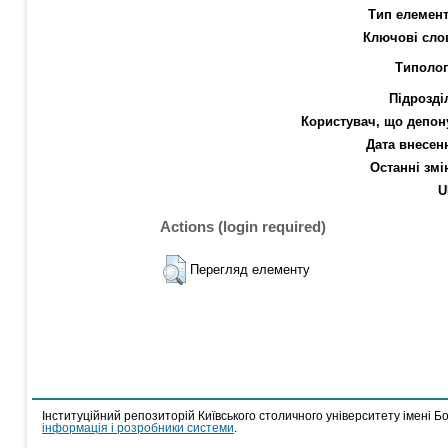
Тип елемент
Ключові сло
Типолог
Підрозді
Користувач, що депон
Дата внесен
Останні змі
U
Actions (login required)
Перегляд елементу
Інституційний репозиторій Київського столичного університету імені Б
інформація і розробники системи
.