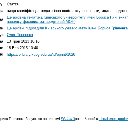
у :
Стаття
ва:
вища кваліфікація; педагогічна освіта; ступені освіти; моделі педагог
Це архівна тематика Київського університету імені Бориса Грінченка
ія:
переліку фахових, затверджений МОН)
ли:
Це архівні підрозділи Київського університету імені Бориса Грінченка
ує:
Олег Перепека
ня:
13 Трав 2013 10:16
ни:
18 Вер 2015 10:40
RI:
https://elibrary.kubg.edu.ua/id/eprint/1028
ориса Грінченка Базується на системі
EPrints 3
розробленої в
Школі електроніки