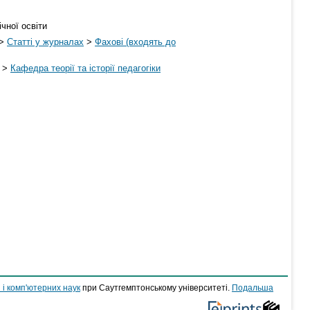
ічної освіти
>
Статті у журналах
>
Фахові (входять до
>
Кафедра теорії та історії педагогіки
 і комп'ютерних наук
при Саутгемптонському університеті.
Подальша