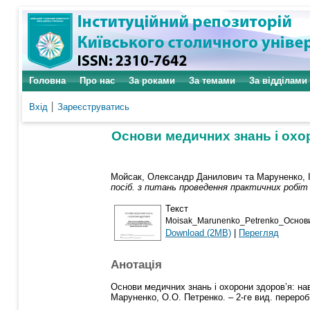
Головна
Про нас
За роками
За темами
За відділами
Вхід
Зареєструватись
Основи медичних знань і охор
Мойсак, Олександр Данилович
та
Маруненко, 
посіб. з питань проведення практичних робіт д
Текст
Moisak_Marunenko_Petrenko_Основ
Download (2MB)
|
Перегляд
Анотація
Основи медичних знань і охорони здоров’я: навч
Маруненко, О.О. Петренко. – 2-ге вид. перероб. 