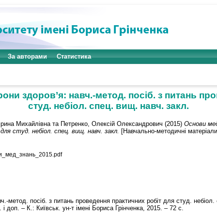
За авторами
Статистика
они здоров’я: навч.-метод. посіб. з питань пр
студ. небіол. спец. вищ. навч. закл.
Ірина Михайлівна
та
Петренко, Олексій Олександрович
(2015)
Основи мед
ля студ. небіол. спец. вищ. навч. закл.
[Навчально-методичні матеріали
и_мед_знань_2015.pdf
.-метод. посіб. з питань проведення практичних робіт для студ. небіол. с
і доп. – К.: Київськ. ун-т імені Бориса Грінченка, 2015. – 72 с.