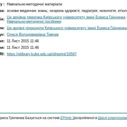
у :
Навчально-методичні матеріали
ва:
основи медичних знань; охорона здоров’я; педіатрія; нозологія; етіол
Це архівна тематика Київського університету імені Бориса Грінченка
ія:
Навчально-методичні посібники
ли:
Це архівні підрозділи Київського університету імені Бориса Грінченка
ує:
Олеся Володимирівна Тимчик
ня:
11 Лист 2015 11:46
ни:
11 Лист 2015 11:46
RI:
https://elibrary.kubg.edu.ua/id/eprint/10597
ориса Грінченка Базується на системі
EPrints 3
розробленої в
Школі електроніки