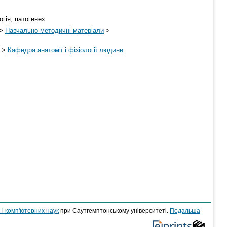
огія; патогенез
>
Навчально-методичні матеріали
>
>
Кафедра анатомії і фізіології людини
 і комп'ютерних наук
при Саутгемптонському університеті.
Подальша