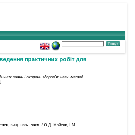
оведення практичних робіт для
ичних знань і охорони здоров’я: навч.-метод.
]
пец. вищ. навч. закл. / О.Д. Мойсак, І.М.