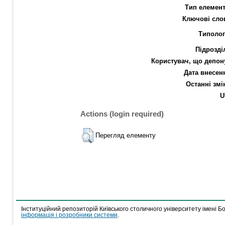
Тип елемент
Ключові сло
Типолог
Підрозді
Користувач, що депон
Дата внесен
Останні змі
U
Actions (login required)
Перегляд елементу
Інституційний репозиторій Київського столичного університету імені Б
інформація і розробники системи
.