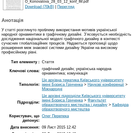
O_Konovalova_28_03_12_konf_IM.pdf
Download (70kB)
|
Перегляд
Анотація
У статті розглянуто проблему використання мотивів української
народної орнаментики в графічному дизайні. З’ясовується необхідність
дослідження національної моделі графічного дизайну в контексті
сучасних глобалізаційних процесів. Надаються пропозиції щодо
розширення меж знакової системи дизайну України на високому
професійному рівні.
Тип елементу :
Стаття
графічний дизайн; українська народна
Ключові слова:
орнаментика; комунікація
Це архівна тематика Київського університету
Типологія:
імені Бориса Грінченка
>
Наукові конференції
>
Міжнародні
Це архівні підрозділи Київського університету
імені Бориса Грінченка
>
Факультет
Підрозділи:
образотворчого мистецтва і дизайну
>
Кафедра
образотворчого мистецтва
Користувач, що
Олег Перепека
депонує:
Дата внесення:
09 Лист 2015 12:42