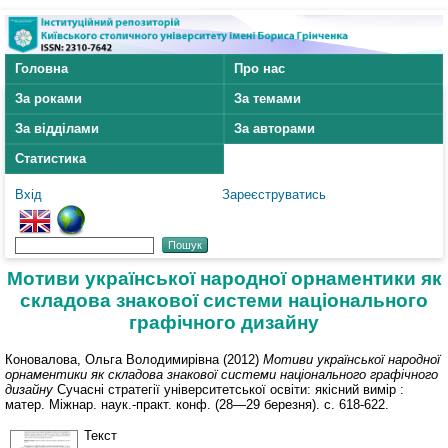
Головна
Про нас
За роками
За темами
За відділами
За авторами
Статистика
Вхід
Зареєструватись
Мотиви української народної орнаментики як
складова знакової системи національного
графічного дизайну
Коновалова, Ольга Володимирівна
(2012)
Мотиви української народної
орнаментики як складова знакової системи національного графічного
дизайну
Сучасні стратегії університетської освіти: якісний вимір :
матер. Міжнар. наук.-практ. конф. (28—29 березня). с. 618-622.
Текст