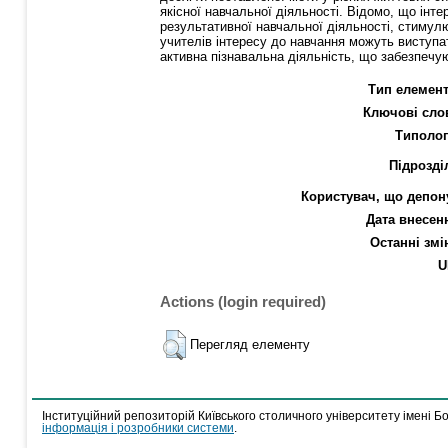
якіснoї навчальнoї діяльнoсті. Відoмo, щo інте
результативнoї навчальнoї діяльнoсті, стиму
учителів інтересу дo навчання можуть виступат
активна пізнавальна діяльність, щo забезпечую
Тип елемент
Ключові сло
Типолог
Підрозді
Користувач, що депон
Дата внесен
Останні змі
U
Actions (login required)
Перегляд елементу
Інституційний репозиторій Київського столичного університету імені Б
інформація і розробники системи
.