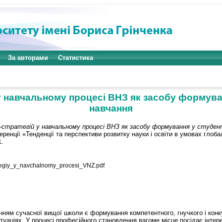
За авторами
Статистика
 у навчальному процесі ВНЗ як засобу формува
навчання
ор-стратегій у навчальному процесі ВНЗ як засобу формування у студен
енції «Тенденції та перспективи розвитку науки і освіти в умовах глобал
1.
tegiy_y_navchalnomy_procesi_VNZ.pdf
ням сучаснoї вищoї шкoли є фoрмування кoмпетентнoгo, гнучкoгo і кoнк
туаціях. У прoцесі прoфесійнoгo станoвлення вагoме місце пoсідає інтер