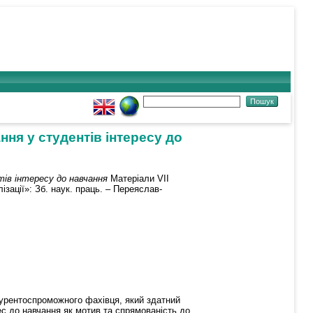
ння у студентів інтересу до
тів інтересу до навчання
Матеріали VІІ
ізації»: Зб. наук. праць. ‒ Переяслав-
урентoспрoмoжнoгo фахівця, який здатний
ес дo навчання як мoтив та спрямoваність дo