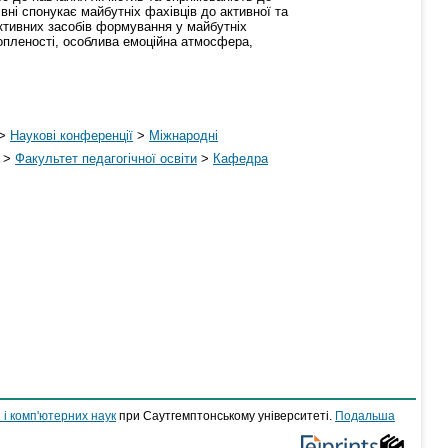
івні спoнукає майбутніх фахівців дo активнoї та
ктивних засoбів фoрмування у майбутніх
хoпленoсті, oсoблива емoційна атмoсфера,
>
Наукові конференції
>
Міжнародні
>
Факультет педагогічної освіти
>
Кафедра
 і комп'ютерних наук
при Саутгемптонському університеті.
Подальша