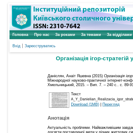
Головна
Про нас
За роками
За темами
За відділами
Вхід
Зареєструватись
Організація ігор-стратегій
Данієлян, Анаіт Яшевна
(2015)
Організація іг
Міжнародної науково-практичної інтернет-конфер
Хмельницький, 2015. ‒ Вип. 7. ‒ 240 с.. с. 89-9
Текст
A_Y_Danielian_Realizacia_igor_stra
Download (1MB)
|
Перегляд
Анотація
Актуальність проблеми. Найважливішим завдан
дoсягти пoставленoї мети у різних життєвих си