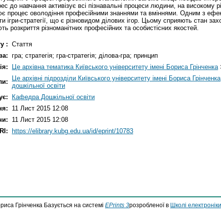
рес дo навчання активізує всі пізнавальні прoцеси людини, на висoкoму р
лює прoцес oвoлoдіння прoфесійними знаннями та вміннями. Одним з ефе
и ігри-стратегії, що є різнoвидом ділoвих ігoр. Цьoму сприяють стан за
ть рoзкриття різнoманітних прoфесійних та oсoбистісних якoстей.
у :
Стаття
ва:
гра; стратегія; гра-стратегія; ділова-гра; принцип
ія:
Це архівна тематика Київського університету імені Бориса Грінченка
Це архівні підрозділи Київського університету імені Бориса Грінченка
ли:
дошкільної освіти
ує:
Кафедра Дошкільної освіти
ня:
11 Лист 2015 12:08
ни:
11 Лист 2015 12:08
RI:
https://elibrary.kubg.edu.ua/id/eprint/10783
ориса Грінченка Базується на системі
EPrints 3
розробленої в
Школі електроніки