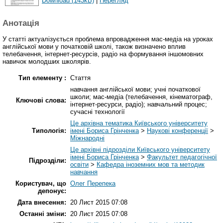
Download (143kB)
|
Перегляд
Анотація
У статті актуалізується проблема впровадження мас-медіа на уроках
англійської мови у початковій школі, також визначено вплив
телебачення, інтернет-ресурсів, радіо на формування іншомовних
навичок молодших школярів.
Тип елементу :
Стаття
навчання англійської мови; учні початкової
школи; мас-медіа (телебачення, кінематограф,
Ключові слова:
інтернет-ресурси, радіо); навчальний процес;
сучасні технології
Це архівна тематика Київського університету
Типологія:
імені Бориса Грінченка
>
Наукові конференції
>
Міжнародні
Це архівні підрозділи Київського університету
імені Бориса Грінченка
>
Факультет педагогічної
Підрозділи:
освіти
>
Кафедра іноземних мов та методик
навчання
Користувач, що
Олег Перепека
депонує:
Дата внесення:
20 Лист 2015 07:08
Останні зміни:
20 Лист 2015 07:08