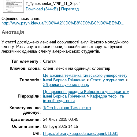
T_Tymoshenko_VPIP_11_GI.pdf
Download (344kB)
|
Перегляд
Офіційне посилання:
http://www.psyh.kiev.ua/%D0%A2%D0%B8%D0%BC%D0%BE%D...
Анотація
У статті досліджено лексичні особливості англійського молодіжного
сленгу. Розглянуто шляхи появи, способи словотвору та функції
лексичних одиниць сленгу американських студентів.
Тип елементу :
Стаття
Ключові слова:
сленг; лексична одиниця; словотвір
Це архівна тематика Київського університету
Типологія:
імені Бориса Грінченка
>
Статті у журналах
>
Збірники наукових праць
Це архівні підрозділи Київського університету
Підрозділи:
імені Бориса Грінченка
>
Кафедра теорії та
історії педагогіки
Користувач, що
Таїса Іванівна Тимошенко
депонує:
Дата внесення:
24 Лист 2015 08:45
Останні зміни:
09 Груд 2025 14:15
URI:
https://elibrary.kubg.edu.ua/id/eprint/11081