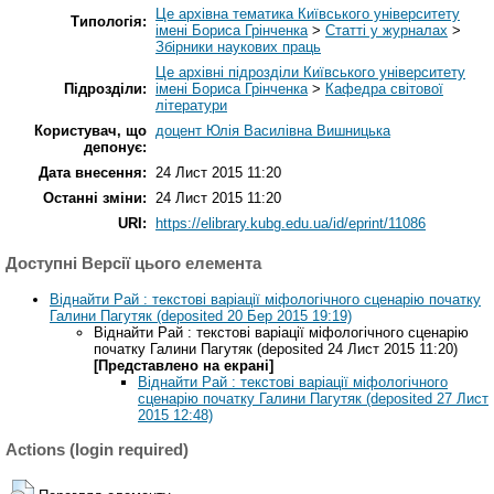
Це архівна тематика Київського університету
Типологія:
імені Бориса Грінченка
>
Статті у журналах
>
Збірники наукових праць
Це архівні підрозділи Київського університету
Підрозділи:
імені Бориса Грінченка
>
Кафедра світової
літератури
Користувач, що
доцент Юлія Василівна Вишницька
депонує:
Дата внесення:
24 Лист 2015 11:20
Останні зміни:
24 Лист 2015 11:20
URI:
https://elibrary.kubg.edu.ua/id/eprint/11086
Доступні Версії цього елемента
Віднайти Рай : текстові варіації міфологічного сценарію початку
Галини Пагутяк (deposited 20 Бер 2015 19:19)
Віднайти Рай : текстові варіації міфологічного сценарію
початку Галини Пагутяк (deposited 24 Лист 2015 11:20)
[Представлено на екрані]
Віднайти Рай : текстові варіації міфологічного
сценарію початку Галини Пагутяк (deposited 27 Лист
2015 12:48)
Actions (login required)