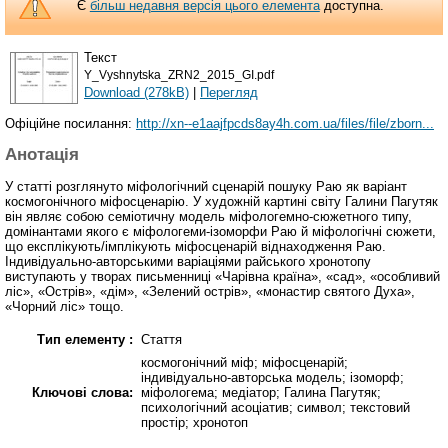
Є
більш недавня версія цього елемента
доступна.
Текст
Y_Vyshnytska_ZRN2_2015_GI.pdf
Download (278kB)
|
Перегляд
Офіційне посилання:
http://xn--e1aajfpcds8ay4h.com.ua/files/file/zborn...
Анотація
У статті розглянуто міфологічний сценарій пошуку Раю як варіант
космогонічного міфосценарію. У художній картині світу Галини Пагутяк
він являє собою семіотичну модель міфологемно-сюжетного типу,
домінантами якого є міфологеми-ізоморфи Раю й міфологічні сюжети,
що експлікують/імплікують міфосценарій віднаходження Раю.
Індивідуально-авторськими варіаціями райського хронотопу
виступають у творах письменниці «Чарівна країна», «сад», «особливий
ліс», «Острів», «дім», «Зелений острів», «монастир святого Духа»,
«Чорний ліс» тощо.
Тип елементу :
Стаття
космогонічний міф; міфосценарій;
індивідуально-авторська модель; ізоморф;
Ключові слова:
міфологема; медіатор; Галина Пагутяк;
психологічний асоціатив; символ; текстовий
простір; хронотоп