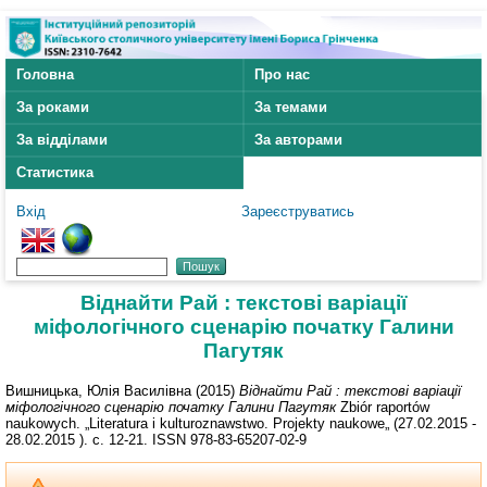
Головна
Про нас
За роками
За темами
За відділами
За авторами
Статистика
Вхід
Зареєструватись
Віднайти Рай : текстові варіації
міфологічного сценарію початку Галини
Пагутяк
Вишницька, Юлія Василівна
(2015)
Віднайти Рай : текстові варіації
міфологічного сценарію початку Галини Пагутяк
Zbiór raportów
naukowych. „Literatura i kulturoznawstwo. Projekty naukowe„ (27.02.2015 -
28.02.2015 ). с. 12-21. ISSN 978-83-65207-02-9