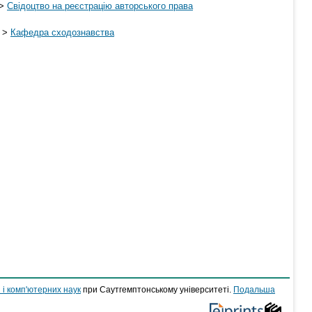
>
Свідоцтво на реєстрацію авторського права
>
Кафедра сходознавства
 і комп'ютерних наук
при Саутгемптонському університеті.
Подальша