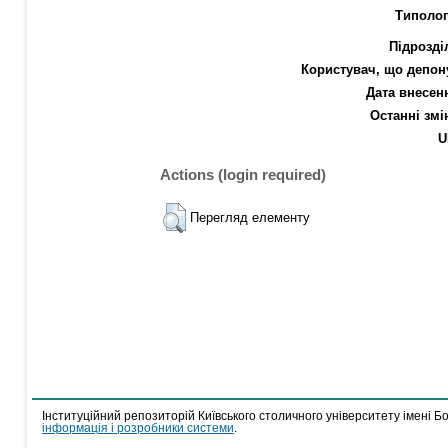
Типолог
Підрозді
Користувач, що депон
Дата внесен
Останні змі
U
Actions (login required)
Перегляд елементу
Інституційний репозиторій Київського столичного університету імені Б
інформація і розробники системи
.