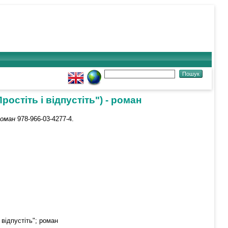
остіть і відпустіть") - роман
роман
978-966-03-4277-4.
 відпустіть"; роман