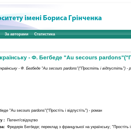
За авторами
Статистика
раїнську - Ф. Бегбеде "Au secours pardons"("Пр
країнську - Ф. Бегбеде "Au secours pardons"("Простіть і відпустіть") - 
еде "Au secours pardons"("Простіть і відпустіть") - роман
у :
Патент/свідоцтво
ва:
Фредерік Бегбеде; переклад з французької на українську; "Простіть і