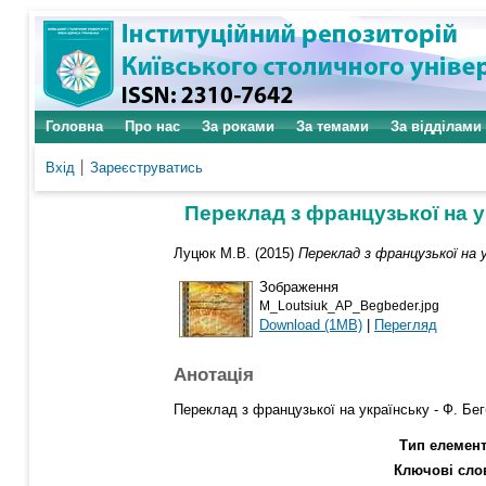
Головна
Про нас
За роками
За темами
За відділами
Вхід
Зареєструватись
Переклад з французької на ук
Луцюк М.В. (2015)
Переклад з французької на у
Зображення
M_Loutsiuk_AP_Begbeder.jpg
Download (1MB)
|
Перегляд
Анотація
Переклад з французької на українську - Ф. Бегб
Тип елемент
Ключові сло