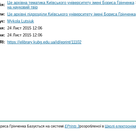
Це архівна тематика Київського університету імені Бориса Грінченка
ія:
на науковий твір
ли:
Це архівні підрозділи Київського університету імені Бориса Грінченка
ує:
Mykola Lutsiuk
ня:
24 Лист 2015 12:06
ни:
24 Лист 2015 12:06
RI:
https://elibrary.kubg.edu.ua/id/eprint/11102
ориса Грінченка Базується на системі
EPrints 3
розробленої в
Школі електроніки