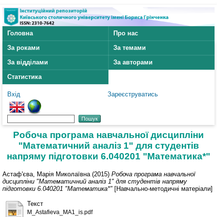
Головна
Про нас
За роками
За темами
За відділами
За авторами
Статистика
Вхід
Зареєструватись
Робоча програма навчальної дисципліни
"Математичний аналіз 1" для студентів
напряму підготовки 6.040201 "Математика*"
Астаф'єва, Марія Миколаївна
(2015)
Робоча програма навчальної
дисципліни "Математичний аналіз 1" для студентів напряму
підготовки 6.040201 "Математика*"
[Навчально-методичні матеріали]
Текст
M_Astafieva_MA1_is.pdf