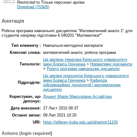
Restricted to Тільки персонал архіва
Download (703kB)
Анотація
Робоча програма навчальної дисципліни "Математичний аналіз 1" для
студентів напряму підготовки 6.040201 "Математика*"
Тип елементу :
Навчально-методичні матеріали
Ключові слова:
математичний аналіз; робоча програма
Це архівна тематика Київського університету
Типологія:
імені Бориса Грінченка
>
Нормативні документи
>
Робочі програми навчальних дисциплін
Це архівні підрозділи Київського університету
імені Бориса Грінченка
>
Кафедра
Підрозділи:
інформаційних технологій і математичних
дисциплін
Користувач, що
Доцент Марія Миколаївна Астаф'єва
депонує:
Дата внесення:
27 Лист 2015 08:37
Останні зміни:
09 Лип 2021 10:20
URI:
https://elibrary.kubg.edu.ua/id/eprint/11156
Actions (login required)