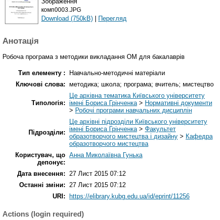
Зображення
комп0003.JPG
Download (750kB)
|
Перегляд
Анотація
Робоча програма з методики викладання ОМ для бакалаврів
Тип елементу :
Навчально-методичні матеріали
Ключові слова:
методика; школа; програма; вчитель; мистецтво
Це архівна тематика Київського університету
Типологія:
імені Бориса Грінченка
>
Нормативні документи
>
Робочі програми навчальних дисциплін
Це архівні підрозділи Київського університету
імені Бориса Грінченка
>
Факультет
Підрозділи:
образотворчого мистецтва і дизайну
>
Кафедра
образотворчого мистецтва
Користувач, що
Анна Миколаївна Гунька
депонує:
Дата внесення:
27 Лист 2015 07:12
Останні зміни:
27 Лист 2015 07:12
URI:
https://elibrary.kubg.edu.ua/id/eprint/11256
Actions (login required)