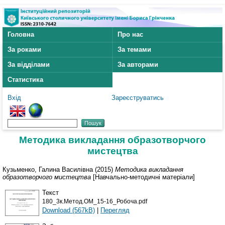
Головна
Про нас
За роками
За темами
За відділами
За авторами
Статистика
Вхід
Зареєструватись
Методика викладання образотворчого
мистецтва
Кузьменко, Галина Василівна
(2015)
Методика викладання
образотворчого мистецтва
[Навчально-методичні матеріали]
Текст
180_3к.Метод.ОМ_15-16_Робоча.pdf
Download (567kB)
|
Перегляд