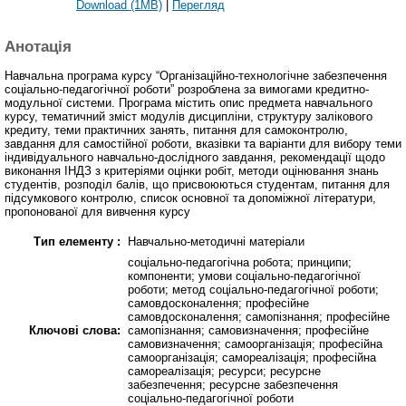
Download (1MB)
|
Перегляд
Анотація
Навчальна програма курсу “Організаційно-технологічне забезпечення
соціально-педагогічної роботи” розроблена за вимогами кредитно-
модульної системи. Програма містить опис предмета навчального
курсу, тематичний зміст модулів дисципліни, структуру залікового
кредиту, теми практичних занять, питання для самоконтролю,
завдання для самостійної роботи, вказівки та варіанти для вибору теми
індивідуального навчально-дослідного завдання, рекомендації щодо
виконання ІНДЗ з критеріями оцінки робіт, методи оцінювання знань
студентів, розподіл балів, що присвоюються студентам, питання для
підсумкового контролю, список основної та допоміжної літератури,
пропонованої для вивчення курсу
Тип елементу :
Навчально-методичні матеріали
соціально-педагогічна робота; принципи;
компоненти; умови соціально-педагогічної
роботи; метод соціально-педагогічної роботи;
самовдосконалення; професійне
самовдосконалення; самопізнання; професійне
Ключові слова:
самопізнання; самовизначення; професійне
самовизначення; самоорганізація; професійна
самоорганізація; самореалізація; професійна
самореалізація; ресурси; ресурсне
забезпечення; ресурсне забезпечення
соціально-педагогічної роботи