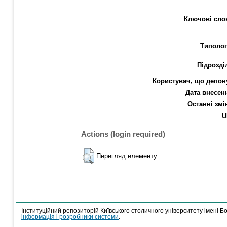
Ключові сло
Типолог
Підрозді
Користувач, що депон
Дата внесен
Останні змі
U
Actions (login required)
Перегляд елементу
Інституційний репозиторій Київського столичного університету імені Б
інформація і розробники системи
.