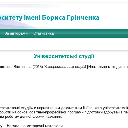
За авторами
Статистика
Університетські студії
астасія Вікторівна
(2015)
Університетські студії
[Навчально-методичні м
ерситетські студії» є нормативним документом Київського університету і
роботи на основі освітньо-професійної програми підготовки здобувачів пе
ьна робота» денної форми навчання.
у :
Навчально-методичні матеріали