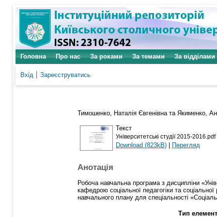
Головна
Про нас
За роками
За темами
За відділами
Вхід
Зареєструватись
Тимошенко, Наталія Євгенівна
та
Якименко, Ан
Текст
Університетські студії 2015-2016.pdf
Download (823kB)
|
Перегляд
Анотація
Робоча навчальна програма з дисципліни «Унів
кафедрою соціальної педагогіки та соціальної 
навчального плану для спеціальності «Соціал
Тип елемент