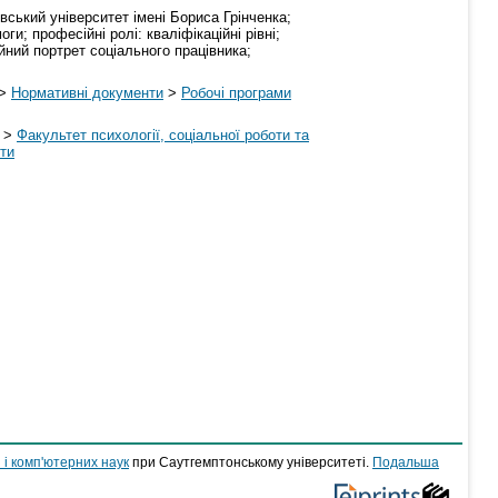
ївський університет імені Бориса Грінченка;
ги; професійні ролі: кваліфікаційні рівні;
йний портрет соціального працівника;
>
Нормативні документи
>
Робочі програми
>
Факультет психології, соціальної роботи та
оти
 і комп'ютерних наук
при Саутгемптонському університеті.
Подальша