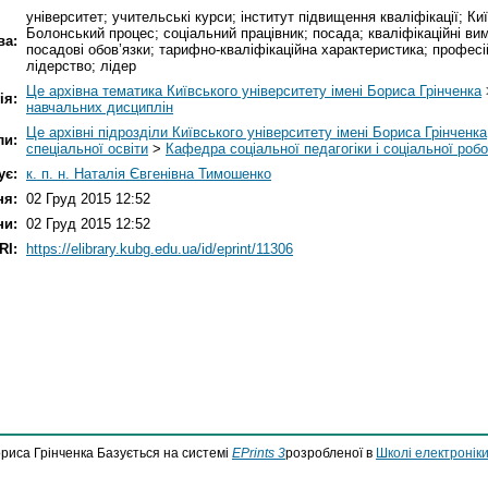
університет; учительські курси; інститут підвищення кваліфікації; Ки
Болонський процес; соціальний працівник; посада; кваліфікаційні вимо
ва:
посадові обов’язки; тарифно-кваліфікаційна характеристика; професі
лідерство; лідер
Це архівна тематика Київського університету імені Бориса Грінченка
ія:
навчальних дисциплін
Це архівні підрозділи Київського університету імені Бориса Грінченка
ли:
спеціальної освіти
>
Кафедра соціальної педагогіки і соціальної роб
ує:
к. п. н. Наталія Євгенівна Тимошенко
ня:
02 Груд 2015 12:52
ни:
02 Груд 2015 12:52
RI:
https://elibrary.kubg.edu.ua/id/eprint/11306
ориса Грінченка Базується на системі
EPrints 3
розробленої в
Школі електроніки