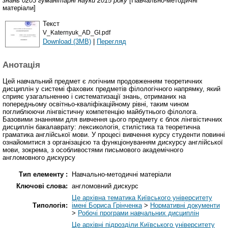
знань 0203 гуманітарні науки 2015 року
[Навчально-методичні
матеріали]
Текст
V_Katernyuk_AD_GI.pdf
Download (3MB)
|
Перегляд
Анотація
Цей навчальний предмет є логічним продовженням теоретичних
дисциплін у системі фахових предметів філологічного напрямку, який
сприяє узагальненню і систематизації знань, отриманих на
попередньому освітньо-кваліфікаційному рівні, таким чином
поглиблюючи лінгвістичну компетенцію майбутнього філолога.
Базовими знаннями для вивчення цього предмету є блок лінгвістичних
дисциплін бакалаврату: лексикологія, стилістика та теоретична
граматика англійської мови. У процесі вивчення курсу студенти повинні
ознайомитися з організацією та функціонуванням дискурсу англійської
мови, зокрема, з особливостями письмового академічного
англомовного дискурсу
Тип елементу :
Навчально-методичні матеріали
Ключові слова:
англомовний дискурс
Це архівна тематика Київського університету
Типологія:
імені Бориса Грінченка
>
Нормативні документи
>
Робочі програми навчальних дисциплін
Це архівні підрозділи Київського університету