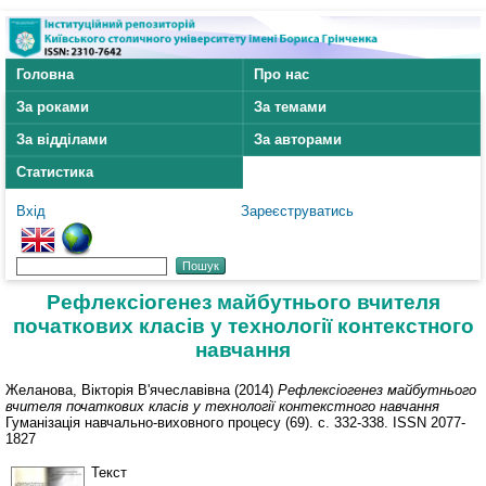
Головна
Про нас
За роками
За темами
За відділами
За авторами
Статистика
Вхід
Зареєструватись
Рефлексіогенез майбутнього вчителя
початкових класів у технології контекстного
навчання
Желанова, Вікторія В'ячеславівна
(2014)
Рефлексіогенез майбутнього
вчителя початкових класів у технології контекстного навчання
Гуманізація навчально-виховного процесу (69). с. 332-338. ISSN 2077-
1827
Текст