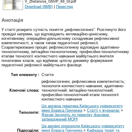
V_Zhelanova_GNVP_69_GI.pdf
Download (8MB)
|
Перегляд
Анотація
У статті розкрито сутність поняття „рефлексіогенез”. Розглянуто його
провідні напрями, що відповідають мотиваційно-ціннісному,
когнітивному, операційно-діяльнісному складникам рефлексивної
компетентності, а також типам педагогічної рефлексії.
Схарактеризовано процес рефлексіогенезу відповідно адаптивно-
технологічному, імітаційно-технологічному, професійно-технологічному
етапам технології контекстного навчання майбутнього вчителя
початкових класів, що відбиває цілісну динаміку формування
педагогічної рефлексії майбутнього фахівця.
Тип елементу :
Стаття
рефлексіогенез; рефлексивна компетентність;
технологія контекстного навчання; адаптивно-
Ключові слова:
технологічний; імітаційно-технологічний;
професійно-технологічний етапи технології
контекстного навчання
Це архівна тематика Київського університету
імені Бориса Грінченка
>
Статті у журналах
>
Типологія:
Фахові (входять до переліку фахових,
затверджений МОН)
Це архівні підрозділи Київського університету
Підрозділи:
імені Бориса Грінченка
>
Кафедра теорії та