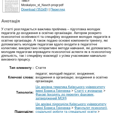
Текст
Moskalyov_st_Navch progr.pdf
Download (351kB)
|
Перегляд
Анотація
У статті розглядається важлива проблема – підготовка молодих
педагогів до входження в освітню організацію. Автором розкрито
психологічні особливості та специфіку входження молодих педагогів в
освітню організацію. А також подано основні компоненти тренінгу, які
допомагають молодим педагогам вдало входити в педагогічні
колективи; використано інтерактивні методи навчання, які допомагають
молодим педагогам впровадити психологічні аспекти як в психологічну
діяльність, так і специфіку взаємодії з усіма учасниками навчально-
виховного процесу.
Тип елементу :
Стаття
педагог; молодий педагог; входження;
Ключові слова:
входження в організацію; входження в освітню
організацію.
Це архівна тематика Київського університету
імені Бориса Грінченка
>
Статті у журналах
>
Типологія:
Фахові (входять до переліку фахових,
затверджений МОН)
Це архівні підрозділи Київського університету
імені Бориса Грінченка
>
Факультет психології,
Підрозділи:
соціальної роботи та спеціальної освіти
>