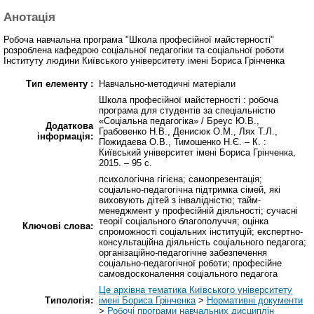
Анотація
Робоча навчальна програма "Школа професійної майстерності"
розроблена кафедрою соціальної педагогіки та соціальної роботи
Інституту людини Київського університету імені Бориса Грінченка
Тип елементу :
Навчально-методичні матеріали
Школа професійної майстерності : робоча
програма для студентів за спеціальністю
«Соціальна педагогіка» / Бреус Ю.В.,
Додаткова
Грабовенко Н.В., Денисюк О.М., Лях Т.Л.,
інформація:
Пожидаєва О.В., Тимошенко Н.Є. – К. :
Київський університет імені Бориса Грінченка,
2015. – 95 с.
психологічна гігієна; самопрезентація;
соціально-педагогічна підтримка сімей, які
виховують дітей з інвалідністю; тайм-
менеджмент у професійній діяльності; сучасні
теорії соціального благополуччя; оцінка
Ключові слова:
спроможності соціальних інституцій; експертно-
консультаційна діяльність соціального педагога;
організаційно-педагогічне забезпечення
соціально-педагогічної роботи; професійне
самовдосконалення соціального педагога
Це архівна тематика Київського університету
Типологія:
імені Бориса Грінченка
>
Нормативні документи
>
Робочі програми навчальних дисциплін