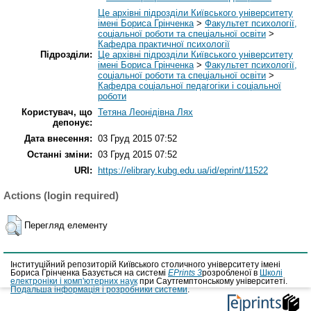
Це архівні підрозділи Київського університету
імені Бориса Грінченка
>
Факультет психології,
соціальної роботи та спеціальної освіти
>
Кафедра практичної психології
Підрозділи:
Це архівні підрозділи Київського університету
імені Бориса Грінченка
>
Факультет психології,
соціальної роботи та спеціальної освіти
>
Кафедра соціальної педагогіки і соціальної
роботи
Користувач, що
Тетяна Леонідівна Лях
депонує:
Дата внесення:
03 Груд 2015 07:52
Останні зміни:
03 Груд 2015 07:52
URI:
https://elibrary.kubg.edu.ua/id/eprint/11522
Actions (login required)
Перегляд елементу
Інституційний репозиторій Київського столичного університету імені
Бориса Грінченка Базується на системі
EPrints 3
розробленої в
Школі
електроніки і комп'ютерних наук
при Саутгемптонському університеті.
Подальша інформація і розробники системи
.