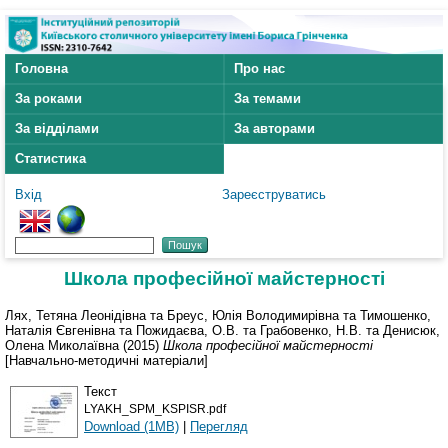
Головна
Про нас
За роками
За темами
За відділами
За авторами
Статистика
Вхід
Зареєструватись
Школа професійної майстерності
Лях, Тетяна Леонідівна
та
Бреус, Юлія Володимирівна
та
Тимошенко,
Наталія Євгенівна
та
Пожидаєва, О.В.
та
Грабовенко, Н.В.
та
Денисюк,
Олена Миколаївна
(2015)
Школа професійної майстерності
[Навчально-методичні матеріали]
Текст
LYAKH_SPM_KSPISR.pdf
Download (1MB)
|
Перегляд