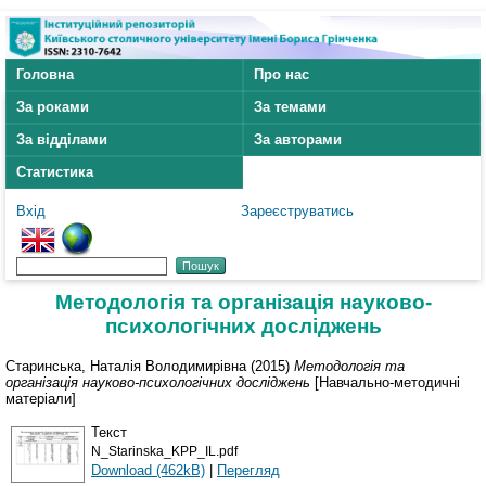
Головна
Про нас
За роками
За темами
За відділами
За авторами
Статистика
Вхід
Зареєструватись
Методологія та організація науково-
психологічних досліджень
Старинська, Наталія Володимирівна
(2015)
Методологія та
організація науково-психологічних досліджень
[Навчально-методичні
матеріали]
Текст
N_Starinska_KPP_IL.pdf
Download (462kB)
|
Перегляд