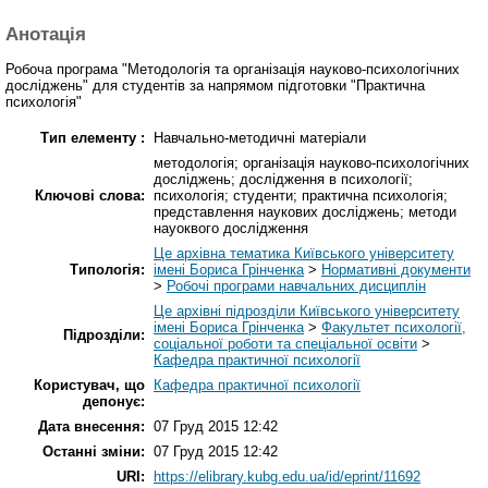
Анотація
Робоча програма "Методологія та організація науково-психологічних
досліджень" для студентів за напрямом підготовки "Практична
психологія"
Тип елементу :
Навчально-методичні матеріали
методологія; організація науково-психологічних
досліджень; дослідження в психології;
Ключові слова:
психологія; студенти; практична психологія;
представлення наукових досліджень; методи
науоквого дослідження
Це архівна тематика Київського університету
Типологія:
імені Бориса Грінченка
>
Нормативні документи
>
Робочі програми навчальних дисциплін
Це архівні підрозділи Київського університету
імені Бориса Грінченка
>
Факультет психології,
Підрозділи:
соціальної роботи та спеціальної освіти
>
Кафедра практичної психології
Користувач, що
Кафедра практичної психології
депонує:
Дата внесення:
07 Груд 2015 12:42
Останні зміни:
07 Груд 2015 12:42
URI:
https://elibrary.kubg.edu.ua/id/eprint/11692