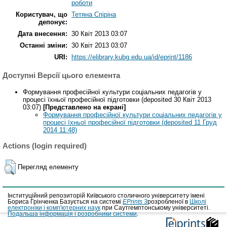
роботи
Користувач, що
Тетяна Спіріна
депонує:
Дата внесення:
30 Квіт 2013 03:07
Останні зміни:
30 Квіт 2013 03:07
URI:
https://elibrary.kubg.edu.ua/id/eprint/1186
Доступні Версії цього елемента
Формування професійної культури соціальних педагогів у
процесі їхньої професійної підготовки (deposited 30 Квіт 2013
03:07)
[Представлено на екрані]
Формування професійної культури соціальних педагогів у
процесі їхньої професійної підготовки (deposited 11 Груд
2014 11:48)
Actions (login required)
Перегляд елементу
Інституційний репозиторій Київського столичного університету імені
Бориса Грінченка Базується на системі
EPrints 3
розробленої в
Школі
електроніки і комп'ютерних наук
при Саутгемптонському університеті.
Подальша інформація і розробники системи
.