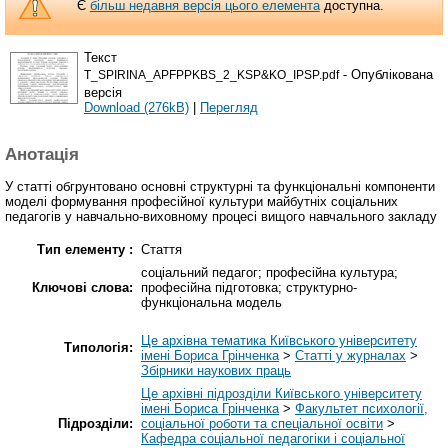
Є
більш недавня версія цього елемента
доступна.
Текст
- Опублікована
T_SPIRINA_APFPPKBS_2_KSP&KO_IPSP.pdf
версія
Download (276kB)
|
Перегляд
Анотація
У статті обгрунтовано основні структурні та функціональні компоненти
моделі формування професійної культури майбутніх соціальних
педагогів у навчально-виховному процесі вищого навчального закладу
Тип елементу :
Стаття
соціальний педагог; професійна культура;
Ключові слова:
професійна підготовка; структурно-
функціональна модель
Це архівна тематика Київського університету
Типологія:
імені Бориса Грінченка
>
Статті у журналах
>
Збірники наукових праць
Це архівні підрозділи Київського університету
імені Бориса Грінченка
>
Факультет психології,
Підрозділи:
соціальної роботи та спеціальної освіти
>
Кафедра соціальної педагогіки і соціальної