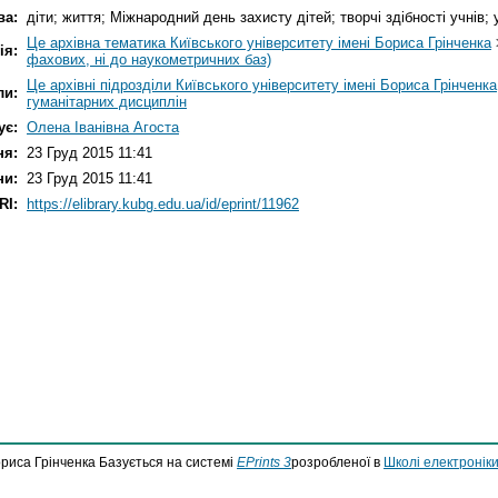
ва:
діти; життя; Міжнародний день захисту дітей; творчі здібності учнів;
Це архівна тематика Київського університету імені Бориса Грінченка
ія:
фахових, ні до наукометричних баз)
Це архівні підрозділи Київського університету імені Бориса Грінченка
ли:
гуманітарних дисциплін
ує:
Олена Іванівна Агоста
ня:
23 Груд 2015 11:41
ни:
23 Груд 2015 11:41
RI:
https://elibrary.kubg.edu.ua/id/eprint/11962
ориса Грінченка Базується на системі
EPrints 3
розробленої в
Школі електроніки