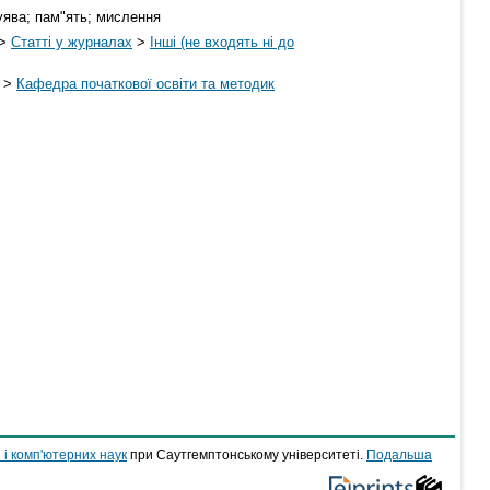
 уява; пам"ять; мислення
>
Статті у журналах
>
Інші (не входять ні до
>
Кафедра початкової освіти та методик
 і комп'ютерних наук
при Саутгемптонському університеті.
Подальша