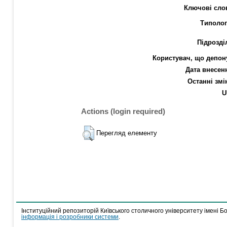
Ключові сло
Типолог
Підрозді
Користувач, що депон
Дата внесен
Останні змі
U
Actions (login required)
Перегляд елементу
Інституційний репозиторій Київського столичного університету імені Б
інформація і розробники системи
.