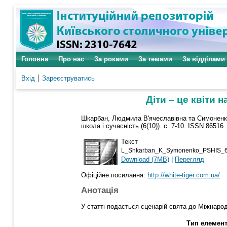
Головна
Про нас
За роками
За темами
За відділами
Вхід
Зареєструватись
Діти – це квіти 
Шкарбан, Людмила В'ячеславівна
та
Симоненк
школа і сучасність (6(10)). с. 7-10. ISSN 86516
Текст
L_Shkarban_K_Symonenko_PSHIS_6(
Download (7MB)
|
Перегляд
Офіційне посилання:
http://white-tiger.com.ua/
Анотація
У статті подається сценарій свята до Міжнарод
Тип елемент