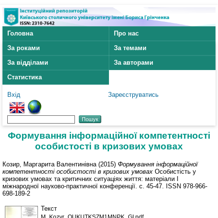
Головна
Про нас
За роками
За темами
За відділами
За авторами
Статистика
Вхід
Зареєструватись
Формування інформаційної компетентності
особистості в кризових умовах
Козир, Маргарита Валентинівна
(2015)
Формування інформаційної
компетентності особистості в кризових умовах
Особистість у
кризових умовах та критичних ситуаціях життя: матеріали І
міжнародної науково-практичної конференції. с. 45-47. ISSN 978-966-
698-189-2
Текст
M_Kozyr_OUKUTKSZM1MNPK_GI.pdf