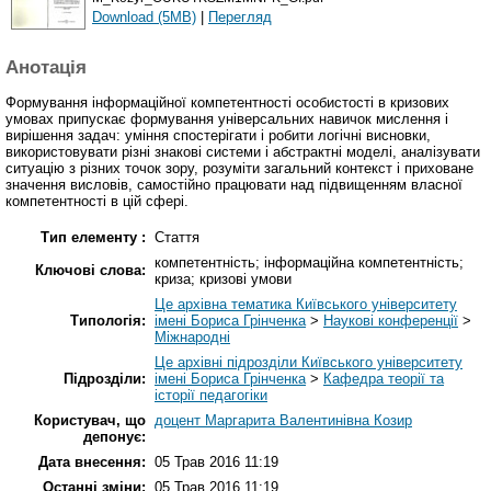
Download (5MB)
|
Перегляд
Анотація
Формування інформаційної компетентності особистості в кризових
умовах припускає формування універсальних навичок мислення і
вирішення задач: уміння спостерігати і робити логічні висновки,
використовувати різні знакові системи і абстрактні моделі, аналізувати
ситуацію з різних точок зору, розуміти загальний контекст і приховане
значення висловів, самостійно працювати над підвищенням власної
компетентності в цій сфері.
Тип елементу :
Стаття
компетентність; інформаційна компетентність;
Ключові слова:
криза; кризові умови
Це архівна тематика Київського університету
Типологія:
імені Бориса Грінченка
>
Наукові конференції
>
Міжнародні
Це архівні підрозділи Київського університету
Підрозділи:
імені Бориса Грінченка
>
Кафедра теорії та
історії педагогіки
Користувач, що
доцент Маргарита Валентинівна Козир
депонує:
Дата внесення:
05 Трав 2016 11:19
Останні зміни:
05 Трав 2016 11:19