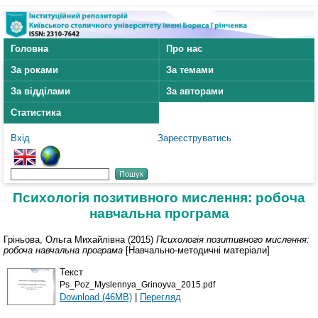
Головна
Про нас
За роками
За темами
За відділами
За авторами
Статистика
Вхід
Зареєструватись
Психологія позитивного мислення: робоча
навчальна програма
Гріньова, Ольга Михайлівна
(2015)
Психологія позитивного мислення:
робоча навчальна програма
[Навчально-методичні матеріали]
Текст
Ps_Poz_Myslennya_Grinoyva_2015.pdf
Download (46MB)
|
Перегляд