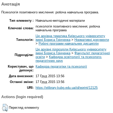
Анотація
Психологія позитивного мислення: робоча навчальна програма.
Тип елементу :
Навчально-методичні матеріали
психологія позитивного мислення; робоча
Ключові слова:
навчальна програма
Це архівна тематика Київського університету
Типологія:
імені Бориса Грінченка
>
Нормативні документи
>
Робочі програми навчальних дисциплін
Це архівні підрозділи Київського університету
імені Бориса Грінченка
>
Факультет педагогічної
Підрозділи:
освіти
>
Кафедра освітології та психолого-
педагогічних наук
Користувач, що
Кафедра педагогіки та психології
депонує:
Дата внесення:
17 Груд 2015 13:56
Останні зміни:
17 Груд 2015 13:56
URI:
https://elibrary.kubg.edu.ua/id/eprint/12125
Actions (login required)
Перегляд елементу