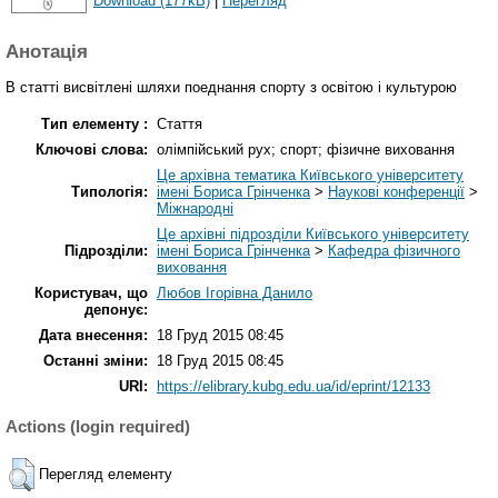
Download (177kB)
|
Перегляд
Анотація
В статті висвітлені шляхи поеднання спорту з освітою і культурою
Тип елементу :
Стаття
Ключові слова:
олімпійський рух; спорт; фізичне виховання
Це архівна тематика Київського університету
Типологія:
імені Бориса Грінченка
>
Наукові конференції
>
Міжнародні
Це архівні підрозділи Київського університету
Підрозділи:
імені Бориса Грінченка
>
Кафедра фізичного
виховання
Користувач, що
Любов Ігорівна Данило
депонує:
Дата внесення:
18 Груд 2015 08:45
Останні зміни:
18 Груд 2015 08:45
URI:
https://elibrary.kubg.edu.ua/id/eprint/12133
Actions (login required)
Перегляд елементу