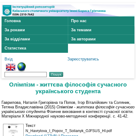
Головна
Про нас
За роками
За темами
За відділами
За авторами
Статистика
Вхід
Зареєструватись
Олімпізм - життєва філософія сучасного
українського студента
Гаврилова, Наталія Григорівна
та
Попов, Ігор Віталійович
та
Соляник,
Тетяна Владиславівна
(2015)
Олімпізм - життєва філософія сучасного
українського студента
Фізичне виховання в контексті сучасної освіти.
Матеріали Х Міжнародної науково-методичної конференції. с. 41-42.
Текст
N_Havrylova_I_Popov_T_Solianyk_OJFSUS_HI.pdf