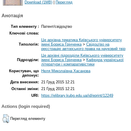
Download (1MB)
|
Перегляд
Анотація
Тип елементу :
Патент/свідоцтво
Ключові слова:
Це архівна тематика Київського університету
Типологія:
імені Бориса Грінченка
>
Свідоцтво на
реєстрацію авторського права на науковий твір
Це архівні підрозділи Київського університету
Підрозділи:
імені Бориса Грінченка
>
Кафедра української
літератури і компаративістики
Користувач, що
Неля Миколаївна Хасанова
депонує:
Дата внесення:
21 Груд 2015 12:21
Останні зміни:
21 Груд 2015 12:21
URI:
https://elibrary.kubg.edu.ua/id/eprint/12249
Actions (login required)
Перегляд елементу