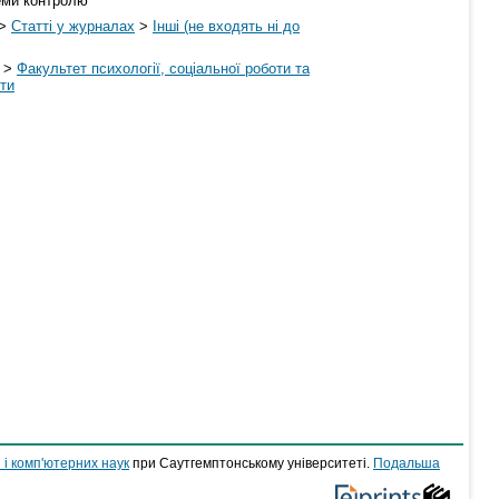
еми контролю
>
Статті у журналах
>
Інші (не входять ні до
>
Факультет психології, соціальної роботи та
оти
 і комп'ютерних наук
при Саутгемптонському університеті.
Подальша