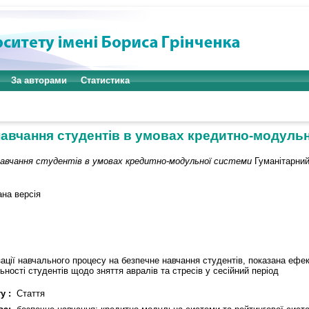
За авторами
Статистика
авчання студентів в умовах кредитно-модуль
навчання студентів в умовах кредитно-модульної системи
Гуманітарний 
ана версія
зації навчального процесу на безпечне навчання студентів, показана ефе
ності студентів щодо зняття авралів та стресів у сесійний період
у :
Стаття