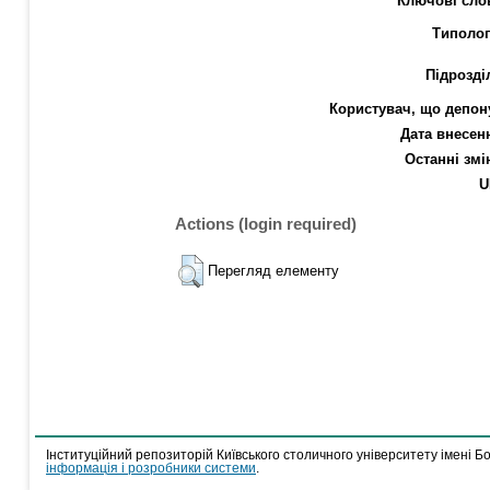
Ключові сло
Типолог
Підрозді
Користувач, що депон
Дата внесен
Останні змі
U
Actions (login required)
Перегляд елементу
Інституційний репозиторій Київського столичного університету імені Б
інформація і розробники системи
.