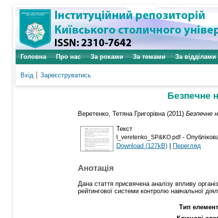
Головна
Про нас
За роками
За темами
За відділами
Вхід
Зареєструватись
Безпечне н
Веретенко, Тетяна Григорівна
(2011)
Безпечне 
Текст
- Опубліков
t_veretenko_SP&KO.pdf
Download (127kB)
|
Перегляд
Анотація
Дана стаття присвячена аналізу впливу органі
рейтингової системи контролю навчальної діяль
Тип елемент