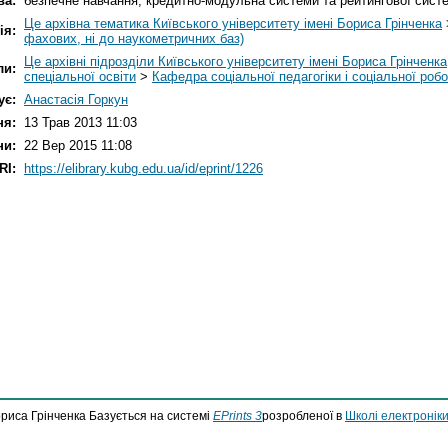
ва:
безпечне навчання; кредитно-модульна системи та рейтингової сист
Це архівна тематика Київського університету імені Бориса Грінченка
ія:
фахових, ні до наукометричних баз)
Це архівні підрозділи Київського університету імені Бориса Грінченка
ли:
спеціальної освіти
>
Кафедра соціальної педагогіки і соціальної роб
ує:
Анастасія Горкун
ня:
13 Трав 2013 11:03
ни:
22 Вер 2015 11:08
RI:
https://elibrary.kubg.edu.ua/id/eprint/1226
ориса Грінченка Базується на системі
EPrints 3
розробленої в
Школі електроніки