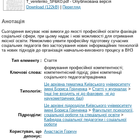
- Опублікована версія
T_veretenko_SP&KO.pdf
Download (122kB)
|
Перегляд
Анотація
Сьогодення висуває нові вимоги до якості професійної освіти фахівців
соціальної сфери, при цьому надає і нові можливості для отримання
якісної освіти. Неможливо уявити професійну підготовку сучасних
соціальних педагогів без застосування нових інформаційних технологій
та нових підходів до організація навчально-виховного процесу в ВНЗ
Тип елементу :
Стаття
формування професійної компетентності;
Ключові слова:
компетентнісний підхід; рівні компетенції
соціального педагога/працівника
Це архівна тематика Київського університету
імені Бориса Грінченка
>
Статті у журналах
>
Типологія:
Інші (не входять ні до фахових, ні до
наукометричних баз)
Це архівні підрозділи Київського університету
імені Бориса Грінченка
>
Факультет психології,
Підрозділи:
соціальної роботи та спеціальної освіти
>
Кафедра соціальної педагогіки і соціальної
роботи
Користувач, що
Анастасія Горкун
депонує: