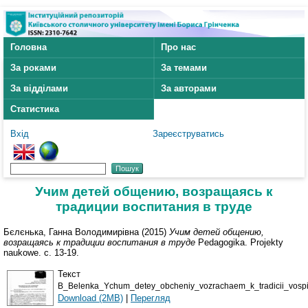
Головна
Про нас
За роками
За темами
За відділами
За авторами
Статистика
Вхід
Зареєструватись
Учим детей общению, возращаясь к
традиции воспитания в труде
Бєлєнька, Ганна Володимирівна
(2015)
Учим детей общению,
возращаясь к традиции воспитания в труде
Pedagogika. Projekty
naukowe. с. 13-19.
Текст
B_Belenka_Ychum_detey_obcheniy_vozrachaem_k_tradicii_vospit
Download (2MB)
|
Перегляд