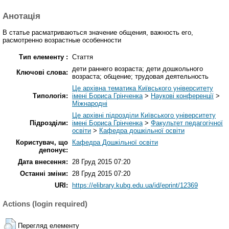
Анотація
В статье расматриваються значение общения, важность его,
расмотренно возрастные особенности
Тип елементу :
Стаття
дети раннего возраста; дети дошкольного
Ключові слова:
возраста; общение; трудовая деятельность
Це архівна тематика Київського університету
Типологія:
імені Бориса Грінченка
>
Наукові конференції
>
Міжнародні
Це архівні підрозділи Київського університету
Підрозділи:
імені Бориса Грінченка
>
Факультет педагогічної
освіти
>
Кафедра дошкільної освіти
Користувач, що
Кафедра Дошкільної освіти
депонує:
Дата внесення:
28 Груд 2015 07:20
Останні зміни:
28 Груд 2015 07:20
URI:
https://elibrary.kubg.edu.ua/id/eprint/12369
Actions (login required)
Перегляд елементу