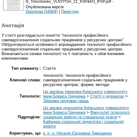
-
N_Timoshenko_VLNYITSH_22_KSP&KO_IPSP.pdf
Опублікована версія
Download (549kB)
|
Перегляд
Анотація
У статті розглядається поняття “технологія професійного
самовдосконалення соціальних працівників у ресурсних центрах”.
Обґрунтовуються особливості впровадження технології професійного
самовдосконалення соціальних працівників у ресурсних центрах.
Визначаються ознаки технології та її поетапність з обов’язковими
компонентами
Тип елементу :
Стаття
технологія; технологія професійного
Ключові слова:
самовдосконалення соціальних працівників у
ресурсних центрах; форми; методи
Це архівна тематика Київського університету
Типологія:
імені Бориса Грінченка
>
Статті у журналах
>
Збірники наукових праць
Це архівні підрозділи Київського університету
імені Бориса Грінченка
>
Факультет психології,
Підрозділи:
соціальної роботи та спеціальної освіти
>
Кафедра соціальної педагогіки і соціальної
роботи
Користувач, що
к. п. н. Наталія Євгенівна Тимошенко