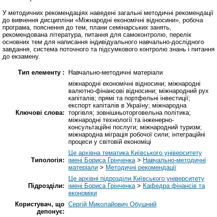
У методичних рекомендаціях наведені загальні методичні рекомендації
до вивчення дисципліни «Міжнародні економічні відносини», робоча
програма, пояснення до тем, плани семінарських занять,
рекомендована література, питання для самоконтролю, перелік
основних тем для написання індивідуального навчально-дослідного
завдання, система поточного та підсумкового контролю знань і питання
до екзамену.
Тип елементу :
Навчально-методичні матеріали
міжнародні економічні відносини; міжнародні
валютно-фінансові відносини; міжнародний рух
капіталів; прямі та портфельні інвестиції;
експорт капіталів в Україну; міжнародна
Ключові слова:
торгівля; зовнішньоторговельна політика;
міжнародні технології та інженерно-
консультаційні послуги; міжнародний туризм;
міжнародна міграція робочої сили; інтеграційні
процеси у світовій економіці
Це архівна тематика Київського університету
Типологія:
імені Бориса Грінченка
>
Навчально-методичні
матеріали
>
Методичні рекомендації
Це архівні підрозділи Київського університету
Підрозділи:
імені Бориса Грінченка
>
Кафедра фінансів та
економіки
Користувач, що
Сергій Миколайович Обушний
депонує: