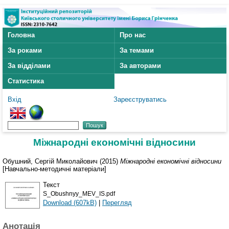
Головна
Про нас
За роками
За темами
За відділами
За авторами
Статистика
Вхід
Зареєструватись
Міжнародні економічні відносини
Обушний, Сергій Миколайович
(2015)
Міжнародні економічні відносини
[Навчально-методичні матеріали]
Текст
S_Obushnyy_MEV_IS.pdf
Download (607kB)
|
Перегляд
Анотація