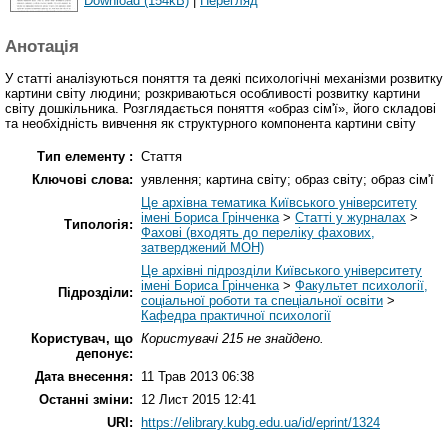
Download (154kB)
|
Перегляд
Анотація
У статті аналізуються поняття та деякі психологічні механізми розвитку
картини світу людини; розкриваються особливості розвитку картини
світу дошкільника. Розглядається поняття «образ сім'ї», його складові
та необхідність вивчення як структурного компонента картини світу
Тип елементу :
Стаття
Ключові слова:
уявлення; картина світу; образ світу; образ сім'ї
Це архівна тематика Київського університету
імені Бориса Грінченка
>
Статті у журналах
>
Типологія:
Фахові (входять до переліку фахових,
затверджений МОН)
Це архівні підрозділи Київського університету
імені Бориса Грінченка
>
Факультет психології,
Підрозділи:
соціальної роботи та спеціальної освіти
>
Кафедра практичної психології
Користувач, що
Користувачі 215 не знайдено.
депонує:
Дата внесення:
11 Трав 2013 06:38
Останні зміни:
12 Лист 2015 12:41
URI:
https://elibrary.kubg.edu.ua/id/eprint/1324