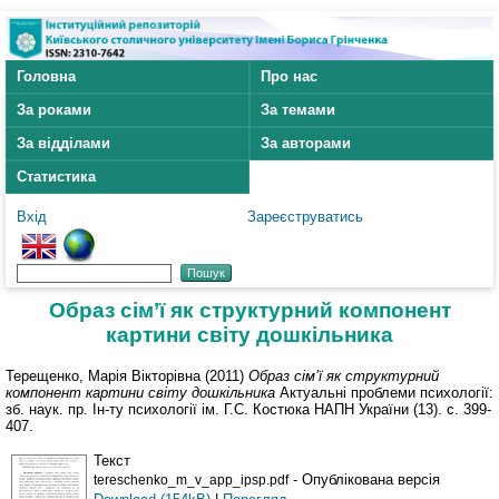
Головна
Про нас
За роками
За темами
За відділами
За авторами
Статистика
Вхід
Зареєструватись
Образ сім’ї як структурний компонент
картини світу дошкільника
Терещенко, Марія Вікторівна
(2011)
Образ сім’ї як структурний
компонент картини світу дошкільника
Актуальні проблеми психології:
зб. наук. пр. Ін-ту психології ім. Г.С. Костюка НАПН України (13). с. 399-
407.
Текст
- Опублікована версія
tereschenko_m_v_app_ipsp.pdf