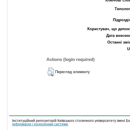
Ключові сло
Типолог
Підрозді
Користувач, що депон
Дата внесен
Останні змі
U
Actions (login required)
Перегляд елементу
Інституційний репозиторій Київського столичного університету імені Б
інформація і розробники системи
.