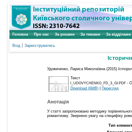
Головна
Про нас
За роками
За темами
За відділами
Вхід
Зареєструватись
Історичн
Удовиченко, Лариса Миколаївна
(2015)
Історич
Текст
- О
l_UDOVYCHENKO_FD_3_GI.PDF
Download (6MB)
|
Перегляд
Анотація
У статті запропоновано методику порівняльного
романтизму. Звернено увагу на специфіку роман
Тип елемент