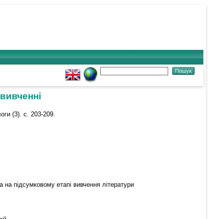
 вивченні
оги (3). с. 203-209.
а на підсумковому етапі вивчення літератури