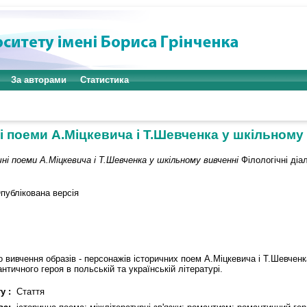
За авторами
Статистика
і поеми А.Міцкевича і Т.Шевченка у шкільному
ні поеми А.Міцкевича і Т.Шевченка у шкільному вивченні
Філологічні діал
публікована версія
 вивчення образів - персонажів історичних поем А.Міцкевича і Т.Шевченк
тичного героя в польській та українській літературі.
у :
Стаття