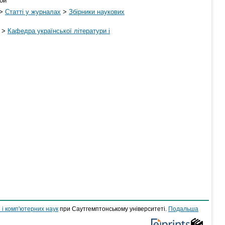
рой
>
Статті у журналах
>
Збірники наукових
>
Кафедра української літератури і
 і комп'ютерних наук
при Саутгемптонському університеті.
Подальша