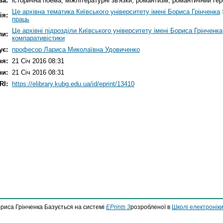
ва:
історична поема; міжлітературні зв'язки; романтизм; романтичний ге
Це архівна тематика Київського університету імені Бориса Грінченка
ія:
праць
Це архівні підрозділи Київського університету імені Бориса Грінченка
ли:
компаративістики
ує:
професор Лариса Миколаївна Удовиченко
ня:
21 Січ 2016 08:31
ни:
21 Січ 2016 08:31
RI:
https://elibrary.kubg.edu.ua/id/eprint/13410
ориса Грінченка Базується на системі
EPrints 3
розробленої в
Школі електроніки