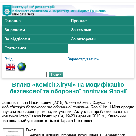
Головна
Про нас
За роками
За темами
За відділами
За авторами
Статистика
Вхід
Зареєструватись
Вплив «Комісії Хігучі» на модифікацію
безпекової та оборонної політики Японії
Семеніст, Іван Васильович
(2015)
Вплив «Комісії Хігучі» на
модифікацію безпекової та оборонної політики Японії
In: ІІ Міжнародна
наукова конференція молодих учених "Актуальні проблеми нової та
новітньої історії зарубіжних країн, 19-20 березня 2015 р., Київський
національний університет імені Тараса Шевченка.
Текст
I_Semenist_aktualni_problemi_novoi_istorii_I_Semenist.pdf