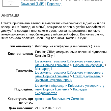
Download (1MB)
|
Перегляд
Анотація
Стаття присвячена еволюції американсько-японських відносин після
завершення "холодної війни", розкриває вплив внутрішньополітичної
дискусії в середині японського суспільства на розвиток японсько-
американського співробітництва у військовій сфері. Визначає зміни,
яких зазнала політика Японії під впливом "Комісії Хігучі"
Тип елементу :
Доповідь на конференції чи семінарі (Тези)
Японія; США; американсько-японські відносини;
Ключові слова:
Комісія Хігучі
Це архівна тематика Київського університету
імені Бориса Грінченка
>
Наукові конференції
>
Міжнародні
Типологія:
Це архівна тематика Київського університету
імені Бориса Грінченка
>
Статті у журналах
>
Збірники наукових праць
Це архівні підрозділи Київського університету
Підрозділи:
імені Бориса Грінченка
>
Кафедра
сходознавства
Користувач, що
декан Іван Васильович Семеніст
депонує:
Дата внесення:
21 Січ 2016 13:21