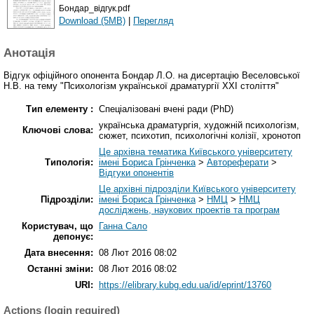
Бондар_відгук.pdf
Download (5MB)
|
Перегляд
Анотація
Відгук офіційного опонента Бондар Л.О. на дисертацію Веселовської
Н.В. на тему "Психологізм української драматургії ХXI століття"
Тип елементу :
Спеціалізовані вчені ради (PhD)
українська драматургія, художній психологізм,
Ключові слова:
сюжет, психотип, психологічні колізії, хронотоп
Це архівна тематика Київського університету
Типологія:
імені Бориса Грінченка
>
Автореферати
>
Відгуки опонентів
Це архівні підрозділи Київського університету
Підрозділи:
імені Бориса Грінченка
>
НМЦ
>
НМЦ
досліджень, наукових проектів та програм
Користувач, що
Ганна Сало
депонує:
Дата внесення:
08 Лют 2016 08:02
Останні зміни:
08 Лют 2016 08:02
URI:
https://elibrary.kubg.edu.ua/id/eprint/13760
Actions (login required)