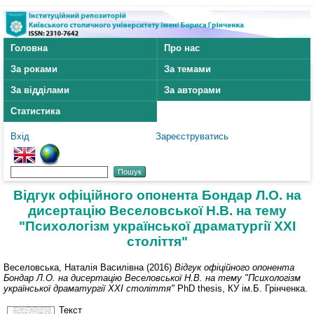
Головна
Про нас
За роками
За темами
За відділами
За авторами
Статистика
Вхід
Зареєструватись
Відгук офіційного опонента Бондар Л.О. на
дисертацію Веселовської Н.В. на тему
"Психологізм української драматургії ХXI
століття"
Веселовська, Наталія Василівна
(2016)
Відгук офіційного опонента
Бондар Л.О. на дисертацію Веселовської Н.В. на тему "Психологізм
української драматургії ХXI століття"
PhD thesis, КУ ім.Б. Грінченка.
Текст