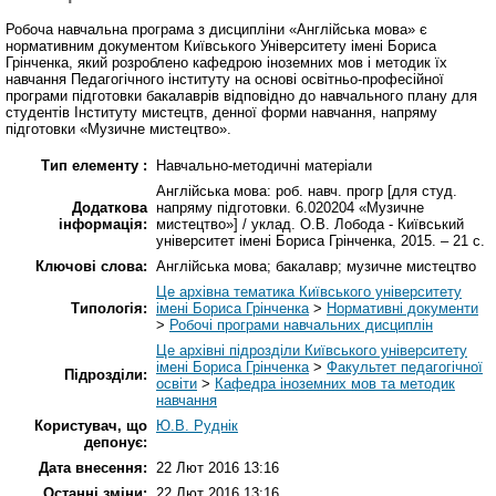
Робоча навчальна програма з дисципліни «Англійська мова» є
нормативним документом Київського Університету імені Бориса
Грінченка, який розроблено кафедрою іноземних мов і методик їх
навчання Педагогічного інституту на основі освітньо-професійної
програми підготовки бакалаврів відповідно до навчального плану для
студентів Інституту мистецтв, денної форми навчання, напряму
підготовки «Музичне мистецтво».
Тип елементу :
Навчально-методичні матеріали
Англійська мова: роб. навч. прогр [для студ.
Додаткова
напряму підготовки. 6.020204 «Музичне
інформація:
мистецтво»] / уклад. О.В. Лобода - Київський
університет імені Бориса Грінченка, 2015. – 21 с.
Ключові слова:
Англійська мова; бакалавр; музичне мистецтво
Це архівна тематика Київського університету
Типологія:
імені Бориса Грінченка
>
Нормативні документи
>
Робочі програми навчальних дисциплін
Це архівні підрозділи Київського університету
імені Бориса Грінченка
>
Факультет педагогічної
Підрозділи:
освіти
>
Кафедра іноземних мов та методик
навчання
Користувач, що
Ю.В. Руднік
депонує:
Дата внесення:
22 Лют 2016 13:16
Останні зміни:
22 Лют 2016 13:16