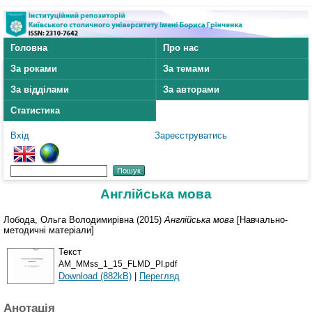
Головна
Про нас
За роками
За темами
За відділами
За авторами
Статистика
Вхід
Зареєструватись
Англійська мова
Лобода, Ольга Володимирівна
(2015)
Англійська мова
[Навчально-
методичні матеріали]
Текст
AM_MMss_1_15_FLMD_PI.pdf
Download (882kB)
|
Перегляд
Анотація