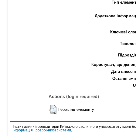
Тип елемент
Додаткова інформац
Ключові сло
Типолог
Підрозді
Користувач, що депон
Дата внесен
Останні змі
U
Actions (login required)
Перегляд елементу
Інституційний репозиторій Київського столичного університету імені Б
інформація і розробники системи
.