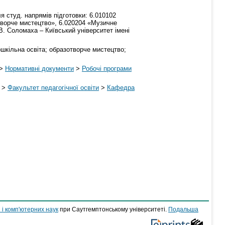
ля студ. напрямів підготовки: 6.010102
творче мистецтво», 6.020204 «Музичне
В. Соломаха – Київський університет імені
ошкільна освіта; образотворче мистецтво;
>
Нормативні документи
>
Робочі програми
>
Факультет педагогічної освіти
>
Кафедра
 і комп'ютерних наук
при Саутгемптонському університеті.
Подальша