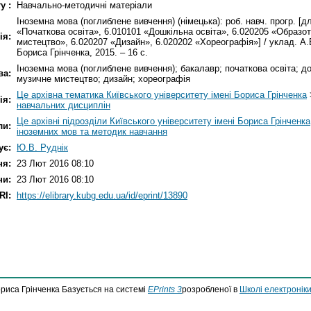
у :
Навчально-методичні матеріали
Іноземна мова (поглиблене вивчення) (німецька): роб. навч. прогр. [д
«Початкова освіта», 6.010101 «Дошкільна освіта», 6.020205 «Образо
ія:
мистецтво», 6.020207 «Дизайн», 6.020202 «Хореографія»] / уклад. А.
Бориса Грінченка, 2015. – 16 с.
Іноземна мова (поглиблене вивчення); бакалавр; початкова освіта; д
ва:
музичне мистецтво; дизайн; хореографія
Це архівна тематика Київського університету імені Бориса Грінченка
ія:
навчальних дисциплін
Це архівні підрозділи Київського університету імені Бориса Грінченка
ли:
іноземних мов та методик навчання
ує:
Ю.В. Руднік
ня:
23 Лют 2016 08:10
ни:
23 Лют 2016 08:10
RI:
https://elibrary.kubg.edu.ua/id/eprint/13890
ориса Грінченка Базується на системі
EPrints 3
розробленої в
Школі електроніки