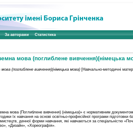
За авторами
Статистика
земна мова (поглиблене вивчення)(німецька м
 мова (поглиблене вивчення)(німецька мова)
[Навчально-методичні матер
емна мова (Поглиблене вивчення) (німецька)» є нормативним документом 
одики їх навчання на основі освітньо-професійної програми підготовки б
у мистецтв, денної форми навчання, які навчаються за спеціальністю «Поч
о», «Дизайн», «Хореографія».