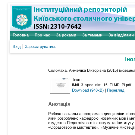
Головна
Про нас
За роками
За темами
За відділами
Вхід
Зареєструватись
Іно
Соломаха, Анжеліка Вікторівна
(2015)
Іноземна
Текст
IMdl_3_spec_nim_15_FLMD_PI.pdf
Download (948kB)
|
Перегляд
Анотація
Робоча навчальна програма з дисципліни «Іноз
який розроблено кафедрою іноземних мов і мет
студентів Педагогічного інституту та Інститут
«Образотворче мистецтво», «Музичне мистецтв