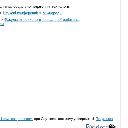
ітніх; соціально-педагогічні технології
>
Наукові конференції
>
Міжнародні
>
Факультет психології, соціальної роботи та
оти
 і комп'ютерних наук
при Саутгемптонському університеті.
Подальша