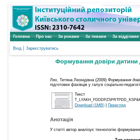
Головна
Про нас
За роками
За темами
За відділами
Вхід
Зареєструватись
Формування довіри дитини д
Лях, Тетяна Леонідівна
(2009)
Формування дові
підготовки фахівців у галузі соціально-педагогі
Текст
T_LYAKH_FDDDPZSPRTPDD_KSP&KO
Download (1MB)
|
Перегляд
Анотація
У статті автор аналізує технологію формування
Тип елемент