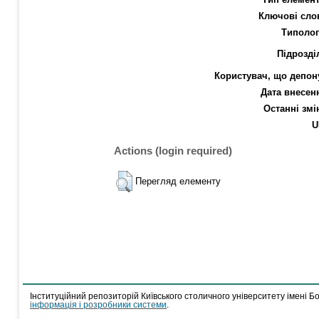
Ключові сло
Типолог
Підрозді
Користувач, що депон
Дата внесен
Останні змі
U
Actions (login required)
Перегляд елементу
Інституційний репозиторій Київського столичного університету імені Б
інформація і розробники системи
.