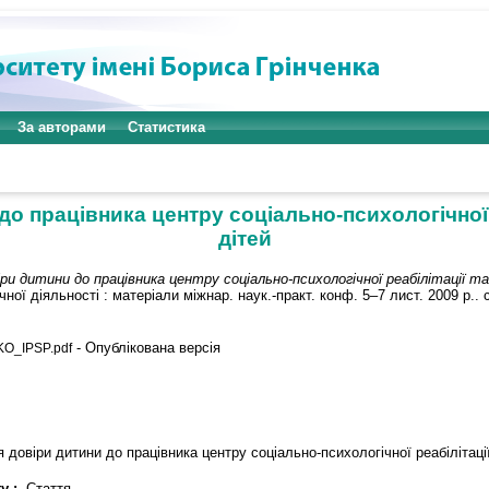
За авторами
Статистика
о працівника центру соціально-психологічної р
дітей
ри дитини до працівника центру соціально-психологічної реабілітації т
чної діяльності : матеріали міжнар. наук.-практ. конф. 5–7 лист. 2009 р.. с
- Опублікована версія
_IPSP.pdf
 довіри дитини до працівника центру соціально-психологічної реабілітаці
у :
Стаття