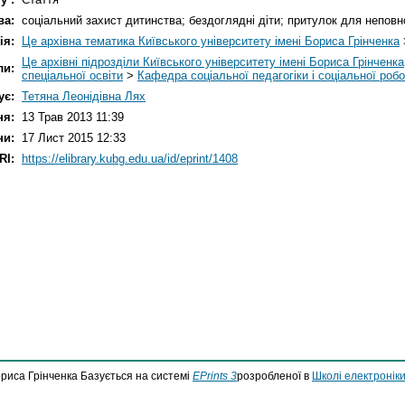
ва:
соціальний захист дитинства; бездоглядні діти; притулок для неповнол
ія:
Це архівна тематика Київського університету імені Бориса Грінченка
Це архівні підрозділи Київського університету імені Бориса Грінченка
ли:
спеціальної освіти
>
Кафедра соціальної педагогіки і соціальної роб
ує:
Тетяна Леонідівна Лях
ня:
13 Трав 2013 11:39
ни:
17 Лист 2015 12:33
RI:
https://elibrary.kubg.edu.ua/id/eprint/1408
ориса Грінченка Базується на системі
EPrints 3
розробленої в
Школі електроніки