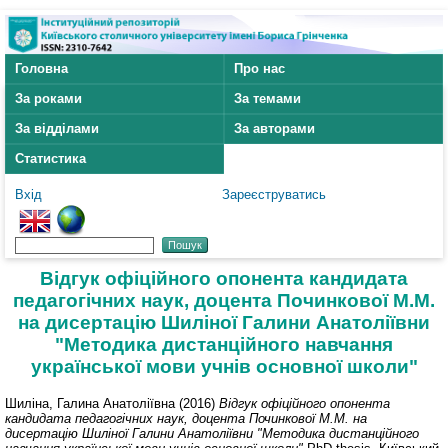
Головна
Про нас
За роками
За темами
За відділами
За авторами
Статистика
Вхід
Зареєструватись
Відгук офіційного опонента кандидата
педагогічних наук, доцента Починкової М.М.
на дисертацію Шиліної Галини Анатоліївни
"Методика дистанційного навчання
української мови учнів основної школи"
Шиліна, Галина Анатоліївна
(2016)
Відгук офіційного опонента
кандидата педагогічних наук, доцента Починкової М.М. на
дисертацію Шиліної Галини Анатоліївни "Методика дистанційного