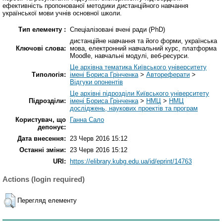
ефективність пропонованої методики дистанційного навчання
української мови учнів основної школи.
Тип елементу :
Спеціалізовані вчені ради (PhD)
дистанційне навчання та його форми, українська
Ключові слова:
мова, електронний навчальний курс, платформа
Moodle, навчальні модулі, веб-ресурси.
Це архівна тематика Київського університету
Типологія:
імені Бориса Грінченка
>
Автореферати
>
Відгуки опонентів
Це архівні підрозділи Київського університету
Підрозділи:
імені Бориса Грінченка
>
НМЦ
>
НМЦ
досліджень, наукових проектів та програм
Користувач, що
Ганна Сало
депонує:
Дата внесення:
23 Черв 2016 15:12
Останні зміни:
23 Черв 2016 15:12
URI:
https://elibrary.kubg.edu.ua/id/eprint/14763
Actions (login required)
Перегляд елементу