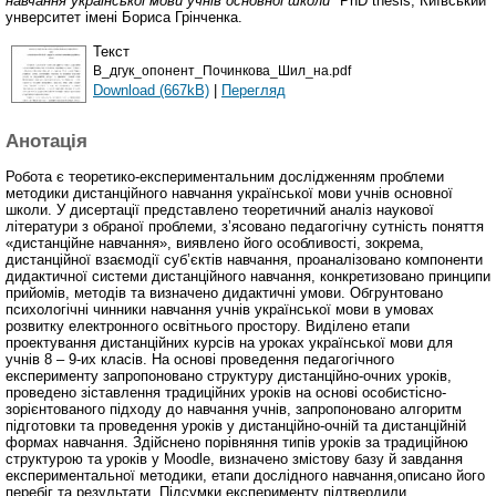
навчання української мови учнів основної школи"
PhD thesis, Київський
унверситет імені Бориса Грінченка.
Текст
В_дгук_опонент_Починкова_Шил_на.pdf
Download (667kB)
|
Перегляд
Анотація
Робота є теоретико-експериментальним дослідженням проблеми
методики дистанційного навчання української мови учнів основної
школи. У дисертації представлено теоретичний аналіз наукової
літератури з обраної проблеми, з’ясовано педагогічну сутність поняття
«дистанційне навчання», виявлено його особливості, зокрема,
дистанційної взаємодії суб’єктів навчання, проаналізовано компоненти
дидактичної системи дистанційного навчання, конкретизовано принципи
прийомів, методів та визначено дидактичні умови. Обгрунтовано
психологічні чинники навчання учнів української мови в умовах
розвитку електронного освітнього простору. Виділено етапи
проектування дистанційних курсів на уроках української мови для
учнів 8 – 9-их класів. На основі проведення педагогічного
експерименту запропоновано структуру дистанційно-очних уроків,
проведено зіставлення традиційних уроків на основі особистісно-
зорієнтованого підходу до навчання учнів, запропоновано алгоритм
підготовки та проведення уроків у дистанційно-очній та дистанційній
формах навчання. Здійснено порівняння типів уроків за традиційною
структурою та уроків у Moodle, визначено змістову базу й завдання
експериментальної методики, етапи дослідного навчання,описано його
перебіг та результати. Підсумки експерименту підтвердили