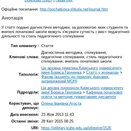
Download (2MB)
|
Перегляд
Офіційне посилання:
http://pochatkova-shkola.net/journal.htm
Анотація
У статті подано діагностичні методики, за допомогою яких студенти та
вчителі початкової школи можуть з'ясувати сутність і зміст педагогічної
діяльності та стиль педагогічного спілкування
Тип елементу :
Стаття
Діагностична методика, спілкування,
Ключові слова:
педагогічне спілкування, стиль педагогічного
спілкування, вчитель початкової школи.
Це архівна тематика Київського університету
імені Бориса Грінченка
>
Статті у журналах
>
Типологія:
Фахові (входять до переліку фахових,
затверджений МОН)
Це архівні підрозділи Київського університету
Підрозділи:
імені Бориса Грінченка
>
Кафедра початкової
освіти та методик гуманітарних дисциплін
Користувач, що
Олена Іванівна Агоста
депонує:
Дата внесення:
23 Жов 2013 11:43
Останні зміни:
28 Квіт 2015 08:25
URI:
https://elibrary.kubg.edu.ua/id/eprint/1526