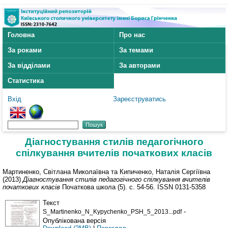
Головна
Про нас
За роками
За темами
За відділами
За авторами
Статистика
Вхід
Зареєструватись
Діагностування стилів педагогічного
спілкування вчителів початкових класів
Мартиненко, Світлана Миколаївна
та
Кипиченко, Наталія Сергіївна
(2013)
Діагностування стилів педагогічного спілкування вчителів
початкових класів
Початкова школа (5). с. 54-56. ISSN 0131-5358
Текст
-
S_Martinenko_N_Kypychenko_PSH_5_2013...pdf
Опублікована версія