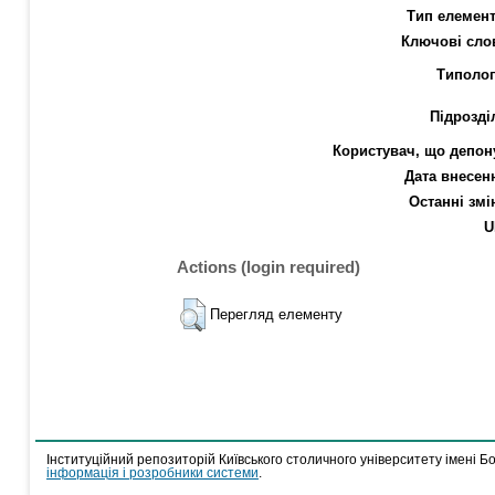
Тип елемент
Ключові сло
Типолог
Підрозді
Користувач, що депон
Дата внесен
Останні змі
U
Actions (login required)
Перегляд елементу
Інституційний репозиторій Київського столичного університету імені Б
інформація і розробники системи
.