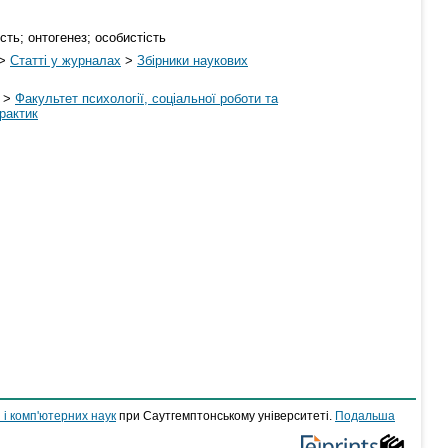
ість; онтогенез; особистість
>
Статті у журналах
>
Збірники наукових
>
Факультет психології, соціальної роботи та
рактик
 і комп'ютерних наук
при Саутгемптонському університеті.
Подальша