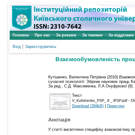
Головна
Про нас
За роками
За темами
За відділами
Вхід
Зареєструватись
Взаємообумовленість процес
Кутішенко, Валентина Петрівна
(2010)
Взаємооб
сучасної психології: Збірник наукових праць Ка
За ред.. С.Д. Максименка, Л.А.Онуфрієвої (8). 
Текст
- Оп
V_Kutishenkо_PSP_ 8 _ IPSP.pdf
Download (284kB)
|
Перегляд
Анотація
У статті висвітлено специфіку взаємозв’язку пр