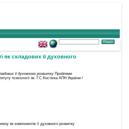
і як складових її духовного
кладових її духовного розвитку
Проблеми
титуту психології ім. Г.С.Костюка АПН України /
генезу як компонентів її духовного розвитку