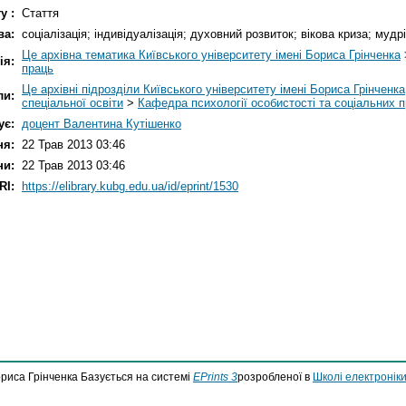
у :
Стаття
ва:
соціалізація; індивідуалізація; духовний розвиток; вікова криза; мудр
Це архівна тематика Київського університету імені Бориса Грінченка
ія:
праць
Це архівні підрозділи Київського університету імені Бориса Грінченка
ли:
спеціальної освіти
>
Кафедра психології особистості та соціальних п
ує:
доцент Валентина Кутішенко
ня:
22 Трав 2013 03:46
ни:
22 Трав 2013 03:46
RI:
https://elibrary.kubg.edu.ua/id/eprint/1530
ориса Грінченка Базується на системі
EPrints 3
розробленої в
Школі електроніки