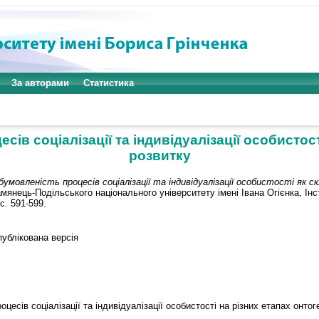
За авторами
Статистика
ів соціалізації та індивідуалізації особистост
розвитку
умовленість процесів соціалізації та індивідуалізації особистості як с
мянець-Подільського національного університету імені Івана Огієнка, Інс
с. 591-599.
ублікована версія
оцесів соціалізації та індивідуалізації особистості на різних етапах онто