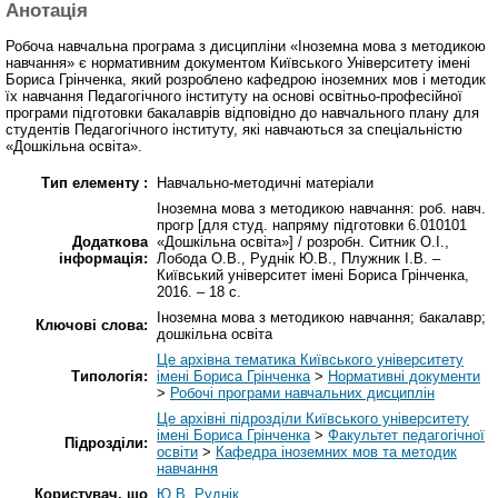
Анотація
Робоча навчальна програма з дисципліни «Іноземна мова з методикою
навчання» є нормативним документом Київського Університету імені
Бориса Грінченка, який розроблено кафедрою іноземних мов і методик
їх навчання Педагогічного інституту на основі освітньо-професійної
програми підготовки бакалаврів відповідно до навчального плану для
студентів Педагогічного інституту, які навчаються за спеціальністю
«Дошкільна освіта».
Тип елементу :
Навчально-методичні матеріали
Іноземна мова з методикою навчання: роб. навч.
прогр [для студ. напряму підготовки 6.010101
Додаткова
«Дошкільна освіта»] / розробн. Ситник О.І.,
інформація:
Лобода О.В., Руднік Ю.В., Плужник І.В. –
Київський університет імені Бориса Грінченка,
2016. – 18 с.
Іноземна мова з методикою навчання; бакалавр;
Ключові слова:
дошкільна освіта
Це архівна тематика Київського університету
Типологія:
імені Бориса Грінченка
>
Нормативні документи
>
Робочі програми навчальних дисциплін
Це архівні підрозділи Київського університету
імені Бориса Грінченка
>
Факультет педагогічної
Підрозділи:
освіти
>
Кафедра іноземних мов та методик
навчання
Користувач, що
Ю.В. Руднік