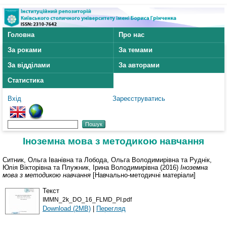
Головна
Про нас
За роками
За темами
За відділами
За авторами
Статистика
Вхід
Зареєструватись
Іноземна мова з методикою навчання
Ситник, Ольга Іванівна
та
Лобода, Ольга Володимирівна
та
Руднік,
Юлія Вікторівна
та
Плужник, Ірина Володимирівна
(2016)
Іноземна
мова з методикою навчання
[Навчально-методичні матеріали]
Текст
IMMN_2k_DO_16_FLMD_PI.pdf
Download (2MB)
|
Перегляд