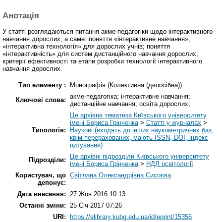
Анотація
У статті розглядаються питання акме-педагогіки щодо інтерактивного
навчання дорослих, а саме: поняття «інтерактивне навчання»,
«інтерактивна технологія» для дорослих учнів; поняття
«інтерактивність» для систем дистанційного навчання дорослих;
критерії ефективності та етапи розробки технології інтерактивного
навчання дорослих.
Тип елементу :
Монографія (Колективна (двоосібна))
акме-педагогіка; інтерактивне навчання;
Ключові слова:
дистанційне навчання; освіта дорослих;
Це архівна тематика Київського університету
імені Бориса Грінченка
>
Статті у журналах
>
Типологія:
Наукові (входять до інших наукометричних баз,
крім перерахованих, мають ISSN, DOI, індекс
цитування)
Це архівні підрозділи Київського університету
Підрозділи:
імені Бориса Грінченка
>
НДЛ освітології
Користувач, що
Світлана Олександрівна Сисоєва
депонує:
Дата внесення:
27 Жов 2016 10:13
Останні зміни:
25 Січ 2017 07:26
URI:
https://elibrary.kubg.edu.ua/id/eprint/15356