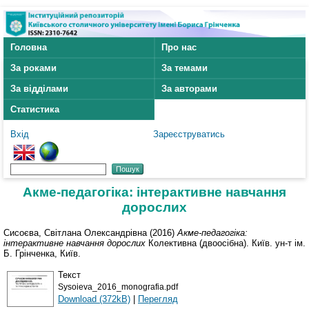
Головна
Про нас
За роками
За темами
За відділами
За авторами
Статистика
Вхід
Зареєструватись
Акме-педагогіка: інтерактивне навчання
дорослих
Сисоєва, Світлана Олександрівна
(2016)
Акме-педагогіка:
інтерактивне навчання дорослих
Колективна (двоосібна). Київ. ун-т ім.
Б. Грінченка, Київ.
Текст
Sysoieva_2016_monografia.pdf
Download (372kB)
|
Перегляд