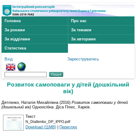
Головна
Про нас
За роками
За темами
За відділами
За авторами
Статистика
Вхід
Зареєструватись
Розвиток самоповаги у дітей (дошкільний
вік)
Дятленко, Наталія Михайлівна
(2016)
Розвиток самоповаги у дітей
(дошкільний вік)
Одноосібна. Діса Плюс, Харків.
Текст
N_Diatlenko_DP_IPPO.pdf
Download (11MB)
|
Перегляд