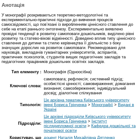
Анотація
У монографії розкриваються теоретико-методологічні та
експериментально-практичні підходи до вивчення процесів
самосвідомості, що пов’язані із виробленням ціннісного ставлення до
себе на етапі раннього онтогенезу. Експериментально виявлено
провідні тенденції в розвитку самоповаги дошкільників, виділено рівні
розвитку та статево-вікові відмінності. Доведено вплив типу ціннісного
ставлення до дитини та стилю керівництва її діяльністю з боку
значущих дорослих на розвиток самоповаги. Рекомендовано для
науковців, викладачів гуманітарних університетів, аспірантів,
практичних психологів, студентів вищих педагогічних закладів та
педагогічних працівників дошкільних освітніх закладів.
Тип елементу :
Монографія (Одноосібна)
самоповага; рефлексія; системний підхід;
особистісні цінності; самовираження; домагання
Ключові слова:
визнання; самозбереження; індивідуальний
досвід; діалогічне спілкування
Це архівна тематика Київського університету
Типологія:
імені Бориса Грінченка
>
Монографії
>
Видані в
Україні
Це архівні підрозділи Київського університету
імені Бориса Грінченка
>
Інститут
Підрозділи:
післядипломної освіти
>
Кафедра дошкільної та
початкової освіти
Користувач, що
доцент Наталія Михайлівна Дятленко