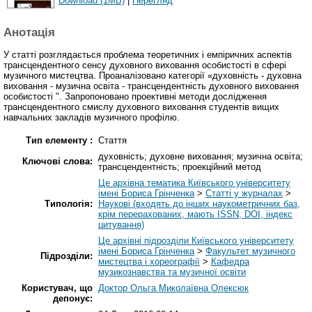
Download (1MB)
|
Перегляд
Анотація
У статті розглядається проблема теоретичних і емпіричних аспектів
трансцендентного сенсу духовного виховання особистості в сфері
музичного мистецтва. Проаналізовано категорії «духовність - духовна
виховання - музична освіта - трансцендентність духовного виховання
особистості ". Запропоновано проективні методи дослідження
трансцендентного смислу духовного виховання студентів вищих
навчальних закладів музичного профілю.
Тип елементу :
Стаття
духовність; духовне виховання; музична освіта;
Ключові слова:
трансцендентність; проекційний метод
Це архівна тематика Київського університету
імені Бориса Грінченка
>
Статті у журналах
>
Типологія:
Наукові (входять до інших наукометричних баз,
крім перерахованих, мають ISSN, DOI, індекс
цитування)
Це архівні підрозділи Київського університету
імені Бориса Грінченка
>
Факультет музичного
Підрозділи:
мистецтва і хореографії
>
Кафедра
музикознавства та музичної освіти
Користувач, що
Доктор Ольга Миколаївна Олексюк
депонує: