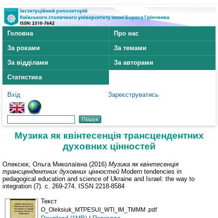
Головна
Про нас
За роками
За темами
За відділами
За авторами
Статистика
Вхід
Зареєструватись
Музика як квінтесенція трансцендентних
духовних цінностей
Олексюк, Ольга Миколаївна
(2016)
Музика як квінтесенція
трансцендентних духовних цінностей
Modern tendencies in
pedagogical education and science of Ukraine and Israel: the way to
integration (7). с. 269-274. ISSN 2218-8584
Текст
O_Oleksiuk_MTPESUI_WTI_IM_TMMM .pdf