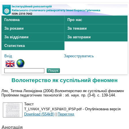
Головна
Про нас
За роками
За темами
За відділами
За авторами
Статистика
Вхід
Зареєструватись
Волонтерство як суспільний феномен
Лях, Тетяна Леонідівна
(2004)
Волонтерство як суспільний феномен
Проблеми педагогічних технологій : зб. наук. пр. (3-4). с. 139-144.
Текст
- Опублікована версія
T_LYAKH_VYSF_KSP&KO_IPSP.pdf
Download (554kB)
|
Перегляд
Анотація