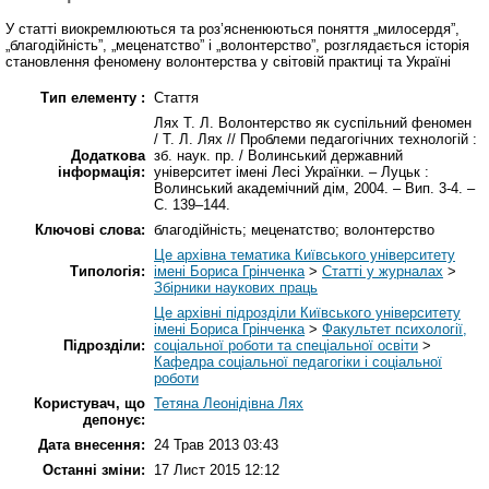
У статті виокремлюються та роз’ясненюються поняття „милосердя”,
„благодійність”, „меценатство” і „волонтерство”, розглядається історія
становлення феномену волонтерства у світовій практиці та Україні
Тип елементу :
Стаття
Лях Т. Л. Волонтерство як суспільний феномен
/ Т. Л. Лях // Проблеми педагогічних технологій :
Додаткова
зб. наук. пр. / Волинський державний
інформація:
університет імені Лесі Українки. – Луцьк :
Волинський академічний дім, 2004. – Вип. 3-4. –
С. 139–144.
Ключові слова:
благодійність; меценатство; волонтерство
Це архівна тематика Київського університету
Типологія:
імені Бориса Грінченка
>
Статті у журналах
>
Збірники наукових праць
Це архівні підрозділи Київського університету
імені Бориса Грінченка
>
Факультет психології,
Підрозділи:
соціальної роботи та спеціальної освіти
>
Кафедра соціальної педагогіки і соціальної
роботи
Користувач, що
Тетяна Леонідівна Лях
депонує:
Дата внесення:
24 Трав 2013 03:43
Останні зміни:
17 Лист 2015 12:12