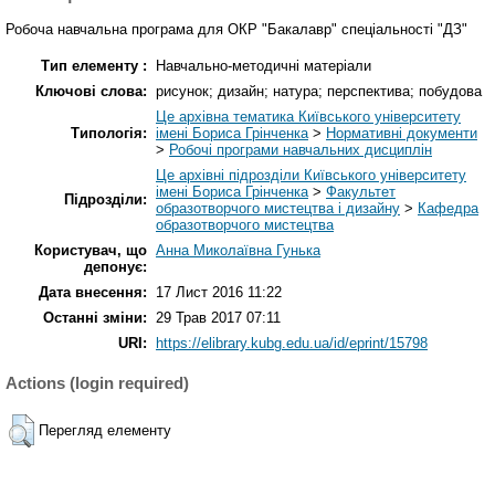
Робоча навчальна програма для ОКР "Бакалавр" спеціальності "ДЗ"
Тип елементу :
Навчально-методичні матеріали
Ключові слова:
рисунок; дизайн; натура; перспектива; побудова
Це архівна тематика Київського університету
Типологія:
імені Бориса Грінченка
>
Нормативні документи
>
Робочі програми навчальних дисциплін
Це архівні підрозділи Київського університету
імені Бориса Грінченка
>
Факультет
Підрозділи:
образотворчого мистецтва і дизайну
>
Кафедра
образотворчого мистецтва
Користувач, що
Анна Миколаївна Гунька
депонує:
Дата внесення:
17 Лист 2016 11:22
Останні зміни:
29 Трав 2017 07:11
URI:
https://elibrary.kubg.edu.ua/id/eprint/15798
Actions (login required)
Перегляд елементу