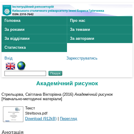
Головна
Про нас
За роками
За темами
За відділами
За авторами
Статистика
Вхід
Зареєструватись
Академічний рисунок
Стрельцова, Світлана Вікторівна
(2016)
Академічний рисунок
[Навчально-методичні матеріали]
Текст
Streltsova.pdf
Download (912kB)
|
Перегляд
Анотація