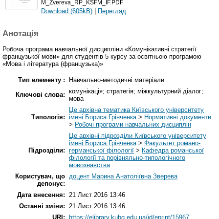
M_Zvereva_RP_KSFM_IF.PDF
Download (605kB)
|
Перегляд
Анотація
Робоча програма навчальної дисципліни «Комунікативні стратегії
французької мови» для студентів 5 курсу за освітньою програмою
«Мова і література (французька)»
Тип елементу :
Навчально-методичні матеріали
комунікація; стратегія; міжкультурний діалог;
Ключові слова:
мова
Це архівна тематика Київського університету
Типологія:
імені Бориса Грінченка
>
Нормативні документи
>
Робочі програми навчальних дисциплін
Це архівні підрозділи Київського університету
імені Бориса Грінченка
>
Факультет романо-
Підрозділи:
германської філології
>
Кафедра романської
філології та порівняльно-типологічного
мовознавства
Користувач, що
доцент Марина Анатоліївна Зверева
депонує:
Дата внесення:
21 Лист 2016 13:46
Останні зміни:
21 Лист 2016 13:46
URI:
https://elibrary.kubg.edu.ua/id/eprint/15967