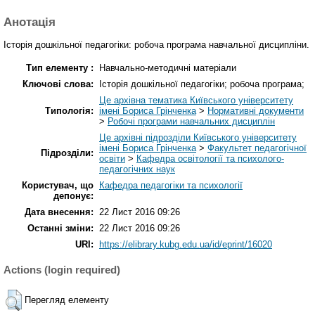
Анотація
Історія дошкільної педагогіки: робоча програма навчальної дисципліни.
Тип елементу :
Навчально-методичні матеріали
Ключові слова:
Історія дошкільної педагогіки; робоча програма;
Це архівна тематика Київського університету
Типологія:
імені Бориса Грінченка
>
Нормативні документи
>
Робочі програми навчальних дисциплін
Це архівні підрозділи Київського університету
імені Бориса Грінченка
>
Факультет педагогічної
Підрозділи:
освіти
>
Кафедра освітології та психолого-
педагогічних наук
Користувач, що
Кафедра педагогіки та психології
депонує:
Дата внесення:
22 Лист 2016 09:26
Останні зміни:
22 Лист 2016 09:26
URI:
https://elibrary.kubg.edu.ua/id/eprint/16020
Actions (login required)
Перегляд елементу