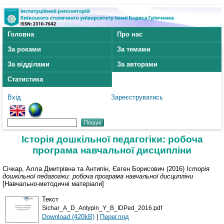
Головна
Про нас
За роками
За темами
За відділами
За авторами
Статистика
Вхід
Зареєструватись
Історія дошкільної педагогіки: робоча
програма навчальної дисципліни
Січкар, Алла Дмитрівна
та
Антипін, Євген Борисович
(2016)
Історія
дошкільної педагогіки: робоча програма навчальної дисципліни
[Навчально-методичні матеріали]
Текст
Sichar_A_D_Antypin_Y_B_IDPed_2016.pdf
Download (420kB)
|
Перегляд