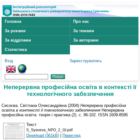
Головна
Про нас
За роками
За темами
За відділами
За авторами
Статистика
Вхід
Зареєструватись
Неперервна професійна освіта в контексті її
технологічного забезпечення
Сисоєва, Світлана Олександрівна
(2004)
Неперервна професійна
освіта в контексті її технологічного забезпечення
Неперервна
професійна освіта: теорія і практика (2). с. 96-102. ISSN 1609-8595
Текст
S_Sysoeva_NPO_2_GI.pdf
Download (361kB)
|
Перегляд