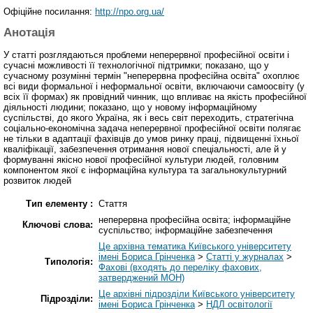
Офіційне посилання:
http://npo.org.ua/
Анотація
У статті розглядаються проблеми неперервної професійної освіти і
сучасні можливості її технологічної підтримки; показано, що у
сучасному розумінні термін "неперервна професійна освіта" охоплює
всі види формальної і неформальної освіти, включаючи самоосвіту (у
всіх її формах) як провідний чинник, що впливає на якість професійної
діяльності людини; показано, що у новому інформаційному
суспільстві, до якого Україна, як і весь світ переходить, стратегічна
соціально-економічна задача неперервної професійної освіти полягає
не тільки в адаптації фахівців до умов ринку праці, підвищенні їхньої
кваліфікації, забезпечення отримання нової спеціальності, але й у
формуванні якісно нової професійної культури людей, головним
компонентом якої є інформаційна культура та загальнокультурний
розвиток людей
Тип елементу :
Стаття
неперервна професійна освіта; інформаційне
Ключові слова:
суспільство; інформаційне забезпечення
Це архівна тематика Київського університету
імені Бориса Грінченка
>
Статті у журналах
>
Типологія:
Фахові (входять до переліку фахових,
затверджений МОН)
Це архівні підрозділи Київського університету
Підрозділи:
імені Бориса Грінченка
>
НДЛ освітології